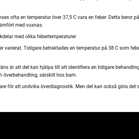
nses ofta en temperatur över 37,5 C vara en feber. Detta beror p
jämfört med vuxnas.
kdelar med olika febertemperaturer
eber varierat. Tidigare betraktades en temperatur på 38 C som feb
äns är att det kan hjälpa till att identifiera en tidigare behandl
ch överbehandling, särskilt hos barn.
re för att undvika överdiagnostik. Men det kan också göra det sv