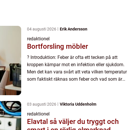
04 augusti 2026
Erik Andersson
redaktionel
Bortforsling möbler
? Introduktion: Feber är ofta ett tecken på att
kroppen kämpar mot en infektion eller sjukdom.
Men det kan vara svårt att veta vilken temperatur
som faktiskt räknas som feber och vad som är
normalt för kroppen. I den här artikeln kommer vi
att ge en ...
03 augusti 2026
Viktoria Uddenholm
redaktionel
Elavtal så väljer du tryggt och
smart i en rörlig elmarknad