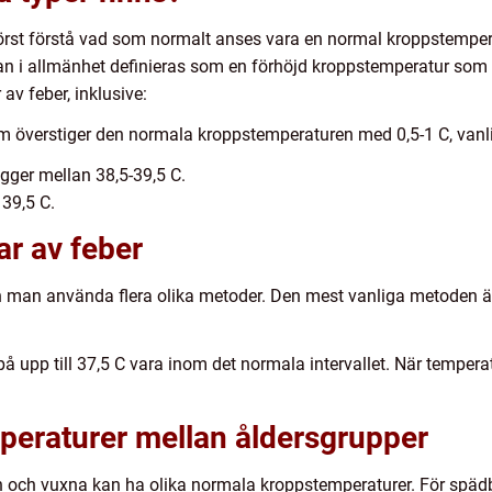
 först förstå vad som normalt anses vara en normal kroppstemper
an i allmänhet definieras som en förhöjd kroppstemperatur som
 av feber, inklusive:
m överstiger den normala kroppstemperaturen med 0,5-1 C, vanlig
igger mellan 38,5-39,5 C.
 39,5 C.
ar av feber
n man använda flera olika metoder. Den mest vanliga metoden 
 upp till 37,5 C vara inom det normala intervallet. När tempera
mperaturer mellan åldersgrupper
arn och vuxna kan ha olika normala kroppstemperaturer. För spä