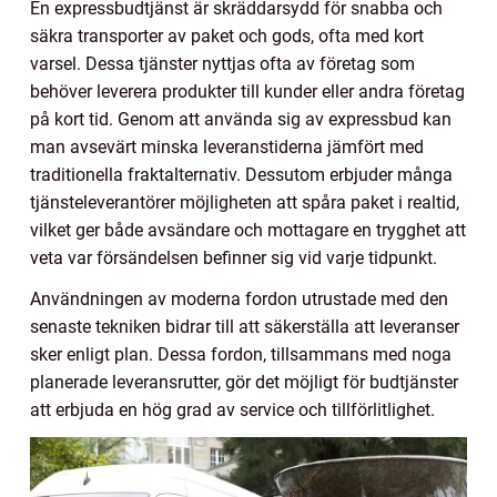
En expressbudtjänst är skräddarsydd för snabba och
säkra transporter av paket och gods, ofta med kort
varsel. Dessa tjänster nyttjas ofta av företag som
behöver leverera produkter till kunder eller andra företag
på kort tid. Genom att använda sig av expressbud kan
man avsevärt minska leveranstiderna jämfört med
traditionella fraktalternativ. Dessutom erbjuder många
tjänsteleverantörer möjligheten att spåra paket i realtid,
vilket ger både avsändare och mottagare en trygghet att
veta var försändelsen befinner sig vid varje tidpunkt.
Användningen av moderna fordon utrustade med den
senaste tekniken bidrar till att säkerställa att leveranser
sker enligt plan. Dessa fordon, tillsammans med noga
planerade leveransrutter, gör det möjligt för budtjänster
att erbjuda en hög grad av service och tillförlitlighet.