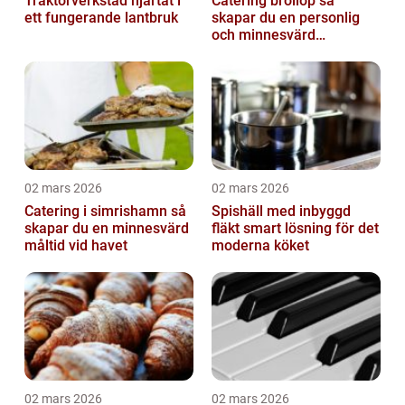
Traktorverkstad hjärtat i
Catering bröllop så
ett fungerande lantbruk
skapar du en personlig
och minnesvärd
bröllopsmiddag
02 mars 2026
02 mars 2026
Catering i simrishamn så
Spishäll med inbyggd
skapar du en minnesvärd
fläkt smart lösning för det
måltid vid havet
moderna köket
02 mars 2026
02 mars 2026