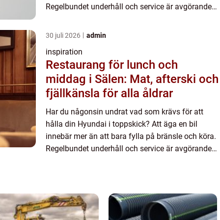
Regelbundet underhåll och service är avgörande
för att förlänga livslängden på din bil och
säkerställa att d...
30 juli 2026
admin
inspiration
Restaurang för lunch och
middag i Sälen: Mat, afterski och
fjällkänsla för alla åldrar
Har du någonsin undrat vad som krävs för att
hålla din Hyundai i toppskick? Att äga en bil
innebär mer än att bara fylla på bränsle och köra.
Regelbundet underhåll och service är avgörande
för att förlänga livslängden på din bil och
säkerställa att d...