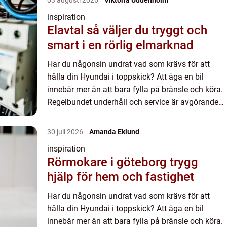
inspiration
Elavtal så väljer du tryggt och
smart i en rörlig elmarknad
Har du någonsin undrat vad som krävs för att
hålla din Hyundai i toppskick? Att äga en bil
innebär mer än att bara fylla på bränsle och köra.
Regelbundet underhåll och service är avgörande
för att förlänga livslängden på din bil och
säkerställa att d...
30 juli 2026
Amanda Eklund
inspiration
Rörmokare i göteborg trygg
hjälp för hem och fastighet
Har du någonsin undrat vad som krävs för att
hålla din Hyundai i toppskick? Att äga en bil
innebär mer än att bara fylla på bränsle och köra.