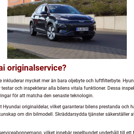
i originalservice?
e inkluderar mycket mer än bara oljebyte och luftfilterbyte. Hyu
r testar och inspekterar alla bilens vitala funktioner. Dessa insp
ngar för att matcha den senaste teknologin.
 Hyundai originaldelar, vilket garanterar bilens prestanda och 
kunskap om din bilmodell. Skräddarsydda tjänster säkerställer a
serviceabonnemang, vilket innebär regelbundet underhåll till ett