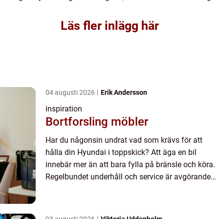
Läs fler inlägg här
04 augusti 2026
Erik Andersson
inspiration
Bortforsling möbler
Har du någonsin undrat vad som krävs för att
hålla din Hyundai i toppskick? Att äga en bil
innebär mer än att bara fylla på bränsle och köra.
Regelbundet underhåll och service är avgörande
för att förlänga livslängden på din bil och
säkerställa att d...
03 augusti 2026
Viktoria Uddenholm