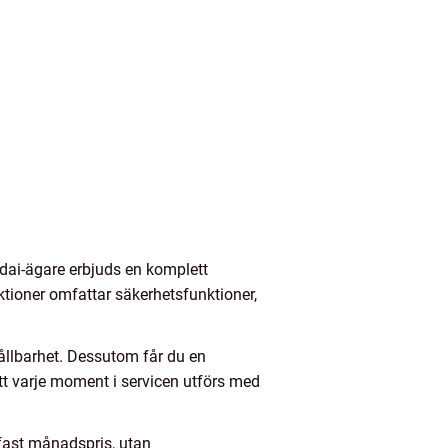
ndai-ägare erbjuds en komplett
ektioner omfattar säkerhetsfunktioner,
hållbarhet. Dessutom får du en
tt varje moment i servicen utförs med
 fast månadspris, utan