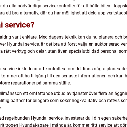
u alla nödvändiga servicekontroller för att hålla bilen i toppskic
 ett bra alternativ, där du har möjlighet att dela upp verkstads
i service?
 aldrig varit enklare. Med dagens teknik kan du nu planera och bok
r Hyundai service, är det bra att först välja en auktoriserad ver
ra rätt verktyg och delar, utan även specialutbildad personal so
 service inkluderar att kontrollera om det finns några planerade 
d kommer att ha tillgång till den senaste informationen och kan
större reparationer på samma ställe.
Bilmånsson ett omfattande utbud av tjänster över flera anläggnin
litlig partner för bilägare som söker högkvalitativ och rättvis s
.
med regelbunden Hyundai service, investerar du i din egen säkerh
 varit trogen Hyundai-ägare i många år, kommer rätt service att gör