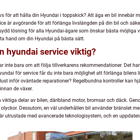
för att hålla din Hyundai i toppskick? Att äga en bil innebär me
ce är avgörande för att förlänga livslängden på din bil och säker
ydd lösning för alla Hyundai-ägare som önskar bästa möjliga vå
a ta hand om din Hyundai på bästa sätt.
n hyundai service viktig?
ar inte bara om att följa tillverkarens rekommendationer. Det h
ndai för service får du inte bara möjlighet att förlänga bilens l
olust inför oväntade reparationer? Regelbundna kontroller kan hj
innan de växer.
a viktiga delar av bilen, däribland motor, bromsar och däck. Gen
olyckor. Dessutom, en väl underhållen bil använder bränslet mer e
 är utrustade med avancerade teknologisystem, och en uppdatera