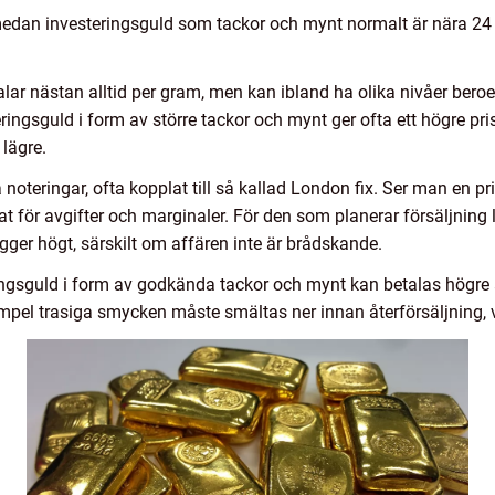
medan investeringsguld som tackor och mynt normalt är nära 24 
alar nästan alltid per gram, men kan ibland ha olika nivåer bero
eringsguld i form av större tackor och mynt ger ofta ett högre pr
lägre.
noteringar, ofta kopplat till så kallad London fix. Ser man en pr
t för avgifter och marginaler. För den som planerar försäljning lö
ligger högt, särskilt om affären inte är brådskande.
eringsguld i form av godkända tackor och mynt kan betalas högre 
xempel trasiga smycken måste smältas ner innan återförsäljning, v