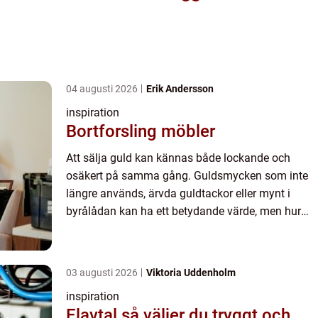
04 augusti 2026
Erik Andersson
inspiration
Bortforsling möbler
Att sälja guld kan kännas både lockande och
osäkert på samma gång. Guldsmycken som inte
längre används, ärvda guldtackor eller mynt i
byrålådan kan ha ett betydande värde, men hur
vet man vad som är ett rimligt pris och vem som
går att lita på? Kort ...
03 augusti 2026
Viktoria Uddenholm
inspiration
Elavtal så väljer du tryggt och