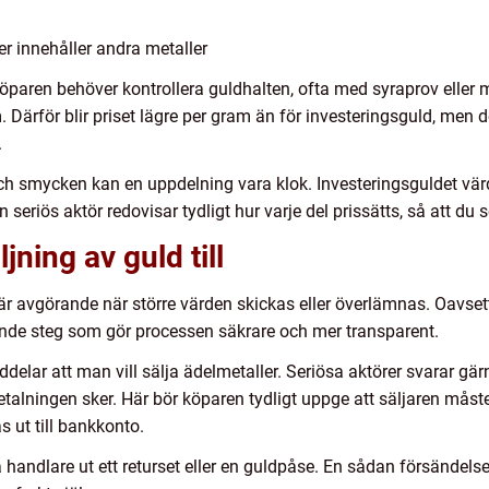
r innehåller andra metaller
paren behöver kontrollera guldhalten, ofta med syraprov eller m
. Därför blir priset lägre per gram än för investeringsguld, men 
.
h smycken kan en uppdelning vara klok. Investeringsguldet värd
 seriös aktör redovisar tydligt hur varje del prissätts, så att du s
jning av guld till
är avgörande när större värden skickas eller överlämnas. Oavset
ande steg som gör processen säkrare och mer transparent.
lar att man vill sälja ädelmetaller. Seriösa aktörer svarar gärn
etalningen sker. Här bör köparen tydligt uppge att säljaren mås
s ut till bankkonto.
handlare ut ett returset eller en guldpåse. En sådan försändelse