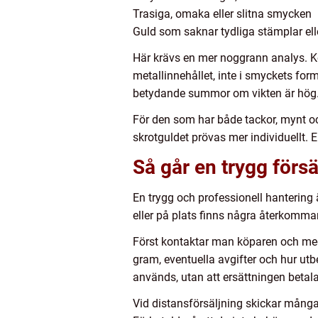
Trasiga, omaka eller slitna smycken
Guld som saknar tydliga stämplar elle
Här krävs en mer noggrann analys. Kö
metallinnehållet, inte i smyckets form
betydande summor om vikten är hög
För den som har både tackor, mynt oc
skrotguldet prövas mer individuellt. En
Så går en trygg försäl
En trygg och professionell hantering 
eller på plats finns några återkomm
Först kontaktar man köparen och medde
gram, eventuella avgifter och hur utb
används, utan att ersättningen betala
Vid distansförsäljning skickar många 