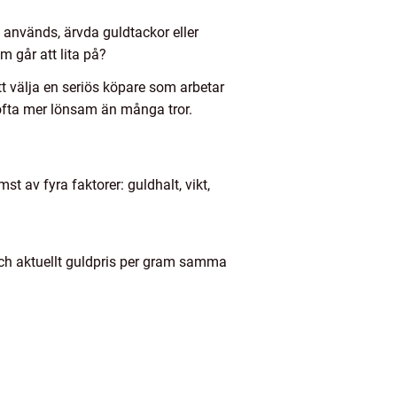
nvänds, ärvda guldtackor eller
 går att lita på?
att välja en seriös köpare som arbetar
 ofta mer lönsam än många tror.
st av fyra faktorer: guldhalt, vikt,
och aktuellt guldpris per gram samma