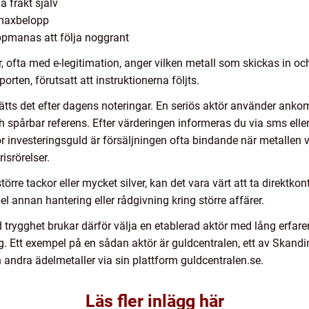
a frakt själv
t maxbelopp
ppmanas att följa noggrant
lär, ofta med e-legitimation, anger vilken metall som skickas in o
orten, förutsatt att instruktionerna följts.
sätts det efter dagens noteringar. En seriös aktör använder ankom
ch spårbar referens. Efter värderingen informeras du via sms elle
 investeringsguld är försäljningen ofta bindande när metallen vä
isrörelser.
törre tackor eller mycket silver, kan det vara värt att ta direktko
el annan hantering eller rådgivning kring större affärer.
rygghet brukar därför välja en etablerad aktör med lång erfarenh
g. Ett exempel på en sådan aktör är guldcentralen, ett av Skandi
andra ädelmetaller via sin plattform guldcentralen.se.
Läs fler inlägg här