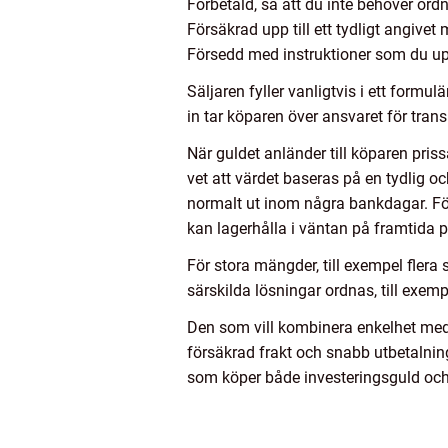
Förbetald, så att du inte behöver ordn
Försäkrad upp till ett tydligt angive
Försedd med instruktioner som du u
Säljaren fyller vanligtvis i ett formu
in tar köparen över ansvaret för transp
När guldet anländer till köparen pris
vet att värdet baseras på en tydlig o
normalt ut inom några bankdagar. För
kan lagerhålla i väntan på framtida pr
För stora mängder, till exempel flera s
särskilda lösningar ordnas, till exemp
Den som vill kombinera enkelhet med t
försäkrad frakt och snabb utbetalnin
som köper både investeringsguld och 