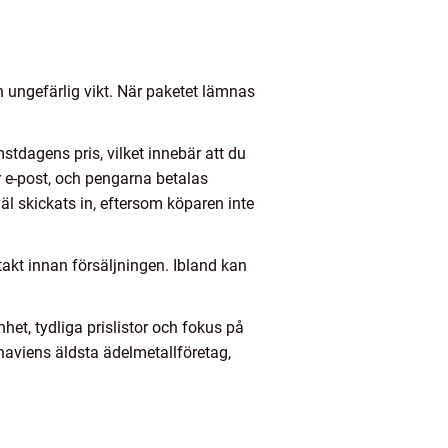
ch ungefärlig vikt. När paketet lämnas
stdagens pris, vilket innebär att du
r e-post, och pengarna betalas
l skickats in, eftersom köparen inte
ntakt innan försäljningen. Ibland kan
et, tydliga prislistor och fokus på
naviens äldsta ädelmetallföretag,