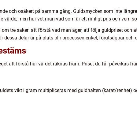
de och osäkert på samma gång. Guldsmycken som inte längre a
e värde, men hur vet man vad som är ett rimligt pris och vem som
 om tre saker: att förstå vad man äger, att följa guldpriset och 
är dessa delar är på plats blir processen enkel, förutsägbar och
bestäms
eget att förstå hur värdet räknas fram. Priset du får påverkas främ
ldets vikt i gram multipliceras med guldhalten (karat/renhet) 