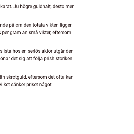
karat. Ju högre guldhalt, desto mer
ende på om den totala vikten ligger
is per gram än små vikter, eftersom
islista hos en seriös aktör utgår den
nar det sig att följa prishistoriken
än skrotguld, eftersom det ofta kan
ilket sänker priset något.