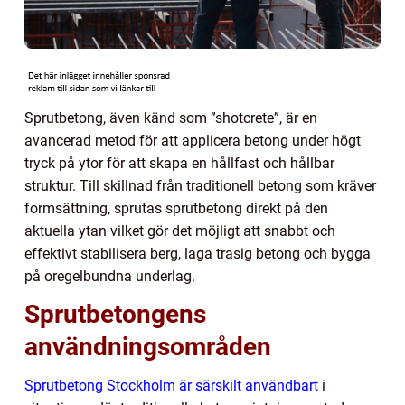
Sprutbetong, även känd som ”shotcrete”, är en
avancerad metod för att applicera betong under högt
tryck på ytor för att skapa en hållfast och hållbar
struktur. Till skillnad från traditionell betong som kräver
formsättning, sprutas sprutbetong direkt på den
aktuella ytan vilket gör det möjligt att snabbt och
effektivt stabilisera berg, laga trasig betong och bygga
på oregelbundna underlag.
Sprutbetongens
användningsområden
Sprutbetong Stockholm är särskilt användbart
i