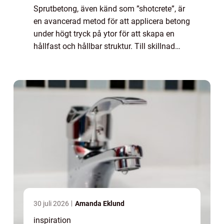
Sprutbetong, även känd som ”shotcrete”, är
en avancerad metod för att applicera betong
under högt tryck på ytor för att skapa en
hållfast och hållbar struktur. Till skillnad
från tradi...
30 juli 2026
Amanda Eklund
inspiration