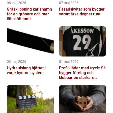
08 maj 2026
07 maj 2026
Gräsklippning karlshamn
Fasadskyltar som bygger
för en grönare och mer
varumärke dygnet runt
lättskött tomt
03 maj 2026
01 maj 2026
Hydraulslang hjärtat i
Profilkläder med tryck: Så
varje hydraulsystem
bygger företag och
klubbar en starkare
identitet