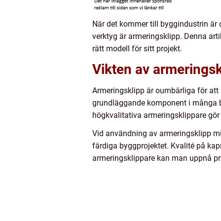
När det kommer till byggindustrin är de
verktyg är armeringsklipp. Denna art
rätt modell för sitt projekt.
Vikten av armerings
Armeringsklipp är oumbärliga för att
grundläggande komponent i många byggp
högkvalitativa armeringsklippare gör
Vid användning av armeringsklipp mins
färdiga byggprojektet. Kvalité på kapn
armeringsklippare kan man uppnå preci