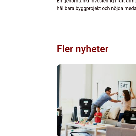
En genomtänkt investering i rätt armer
hållbara byggprojekt och nöjda meda
Fler nyheter