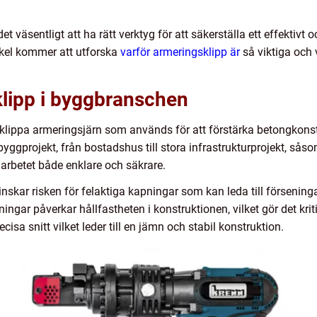
t väsentligt att ha rätt verktyg för att säkerställa ett effektivt 
ikel kommer att utforska
varför armeringsklipp är
så viktiga och
klipp i byggbranschen
 klippa armeringsjärn som används för att förstärka betongkonst
rojekt, från bostadshus till stora infrastrukturprojekt, såsom b
 arbetet både enklare och säkrare.
kar risken för felaktiga kapningar som kan leda till förseningar
ingar påverkar hållfastheten i konstruktionen, vilket gör det kriti
sa snitt vilket leder till en jämn och stabil konstruktion.