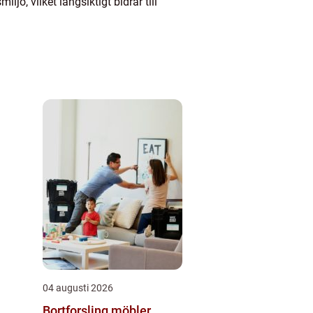
jö, vilket långsiktigt bidrar till
04 augusti 2026
Bortforsling möbler