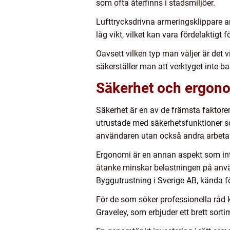
som ofta återfinns i stadsmiljöer.
Lufttrycksdrivna armeringsklippare a
låg vikt, vilket kan vara fördelaktigt
Oavsett vilken typ man väljer är det 
säkerställer man att verktyget inte ba
Säkerhet och ergon
Säkerhet är en av de främsta faktore
utrustade med säkerhetsfunktioner s
användaren utan också andra arbeta
Ergonomi är en annan aspekt som inte
åtanke minskar belastningen på använ
Byggutrustning i Sverige AB, kända f
För de som söker professionella råd 
Graveley, som erbjuder ett brett sort