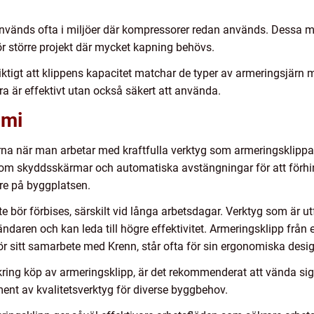
nvänds ofta i miljöer där kompressorer redan används. Dessa m
 för större projekt där mycket kapning behövs.
viktigt att klippens kapacitet matchar de typer av armeringsjärn 
ra är effektivt utan också säkert att använda.
omi
rna när man arbetar med kraftfulla verktyg som armeringsklippa
om skyddsskärmar och automatiska avstängningar för att förhind
re på byggplatsen.
 bör förbises, särskilt vid långa arbetsdagar. Verktyg som är 
daren och kan leda till högre effektivitet. Armeringsklipp frå
ör sitt samarbete med Krenn, står ofta för sin ergonomiska des
kring köp av armeringsklipp, är det rekommenderat att vända sig 
iment av kvalitetsverktyg för diverse byggbehov.