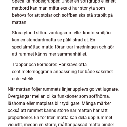
Specifika möbelgrupper: Under en soffgrupp eller ett
matbord kan man mäta exakt hur stor yta som
behövs för att stolar och soffben ska stå stabilt på
mattan.
Stora ytor: I större vardagsrum eller kontorsmiljöer
kan en standardmatta se påklistrad ut. En
specialmåttad matta förankrar inredningen och gör
att rummet känns mer sammanhållet.
Trappor och korridorer: Här krävs ofta
centimeternoggrann anpassning för både säkerhet
och estetik.
När mattan följer rummets linjer upplevs golvet lugnare.
Övergångar mellan olika funktioner som soffhörna,
läshörna eller matplats blir tydligare. Många märker
också att rummet känns större när mattan har rätt
proportioner. En för liten matta kan dela upp rummet
visuellt, medan en större, måttanpassad matta binder