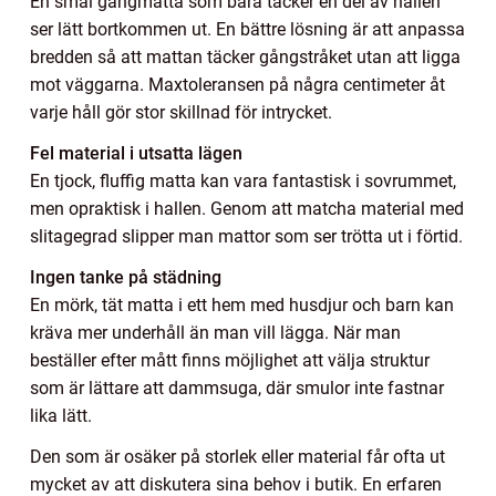
En smal gångmatta som bara täcker en del av hallen
ser lätt bortkommen ut. En bättre lösning är att anpassa
bredden så att mattan täcker gångstråket utan att ligga
mot väggarna. Maxtoleransen på några centimeter åt
varje håll gör stor skillnad för intrycket.
Fel material i utsatta lägen
En tjock, fluffig matta kan vara fantastisk i sovrummet,
men opraktisk i hallen. Genom att matcha material med
slitagegrad slipper man mattor som ser trötta ut i förtid.
Ingen tanke på städning
En mörk, tät matta i ett hem med husdjur och barn kan
kräva mer underhåll än man vill lägga. När man
beställer efter mått finns möjlighet att välja struktur
som är lättare att dammsuga, där smulor inte fastnar
lika lätt.
Den som är osäker på storlek eller material får ofta ut
mycket av att diskutera sina behov i butik. En erfaren