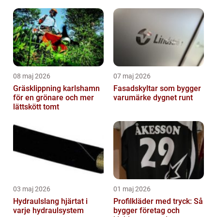
08 maj 2026
07 maj 2026
Gräsklippning karlshamn
Fasadskyltar som bygger
för en grönare och mer
varumärke dygnet runt
lättskött tomt
03 maj 2026
01 maj 2026
Hydraulslang hjärtat i
Profilkläder med tryck: Så
varje hydraulsystem
bygger företag och