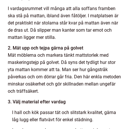
I vardagsrummet vill många att alla soffans framben
ska stå på mattan, ibland även fåtöljer. I matplatsen är
det praktiskt när stolarna står kvar på mattan även när
de dras ut. Då slipper man kanter som tar emot och
mattan ligger mer stilla.
2. Mät upp och tejpa gärna på golvet
Mät möblerna och markera tänkt mattstorlek med
maskeringstejp på golvet. Då syns det tydligt hur stor
yta mattan kommer att ta. Man ser hur gångstråk
påverkas och om dörrar går fria. Den här enkla metoden
minskar osäkerhet och gör skillnaden mellan ungefär
och träffsäkert.
3. Välj material efter vardag
I hall och kök passar tät och slitstark kvalitet, gärna
låg lugg eller flatvävt för enkel städning.