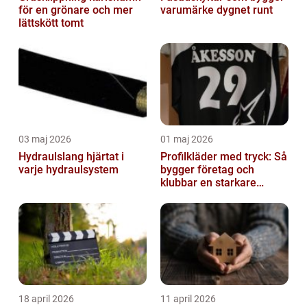
för en grönare och mer
varumärke dygnet runt
lättskött tomt
03 maj 2026
01 maj 2026
Hydraulslang hjärtat i
Profilkläder med tryck: Så
varje hydraulsystem
bygger företag och
klubbar en starkare
identitet
18 april 2026
11 april 2026