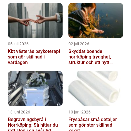
05 juli 2026
02 juli 2026
Kbt västerås psykoterapi
Skyddat boende
som gör skillnad i
norrköping trygghet,
vardagen
struktur och ett nytt
sammanhang
13 juni 2026
10 juni 2026
Begravningsbyrå i
Fryspåsar små detaljer
Norrköping: Så hittar du
som gör stor skillnad i
rätt stöd i en svår tid
köket