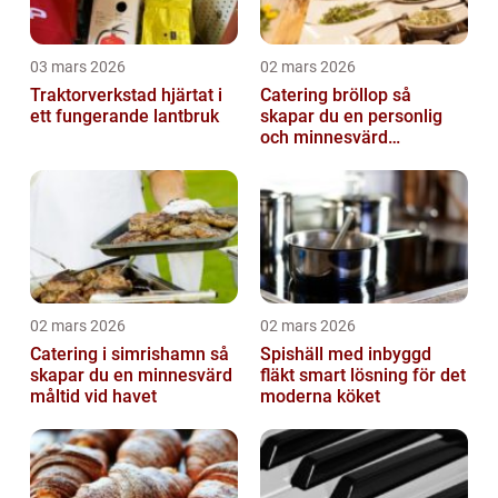
03 mars 2026
02 mars 2026
Traktorverkstad hjärtat i
Catering bröllop så
ett fungerande lantbruk
skapar du en personlig
och minnesvärd
bröllopsmiddag
02 mars 2026
02 mars 2026
Catering i simrishamn så
Spishäll med inbyggd
skapar du en minnesvärd
fläkt smart lösning för det
måltid vid havet
moderna köket