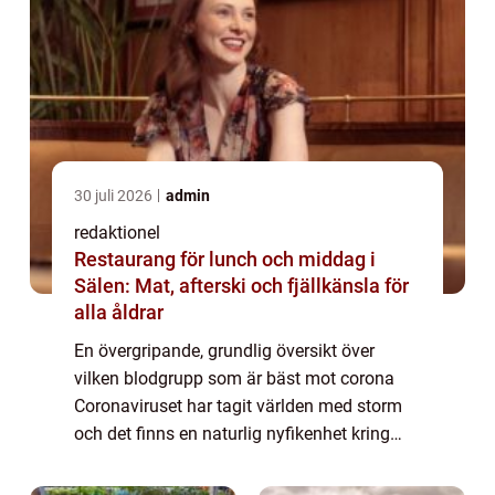
30 juli 2026
admin
redaktionel
Restaurang för lunch och middag i
Sälen: Mat, afterski och fjällkänsla för
alla åldrar
En övergripande, grundlig översikt över
vilken blodgrupp som är bäst mot corona
Coronaviruset har tagit världen med storm
och det finns en naturlig nyfikenhet kring
vilka faktorer som kan påverka en persons
mottaglighet för viruset. En faktor som har...