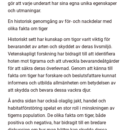
gör att varje underart har sina egna unika egenskaper
och utmaningar.
En historisk genomgång av för- och nackdelar med
olika fakta om tiger
Historiskt sett har kunskap om tigor varit viktig för
bevarandet av arten och skyddet av deras livsmiljö.
Vetenskapligt forskning har bidragit till att identifiera
hoten mot tigrarna och att utveckla bevarandeåtgärder
för att säkra deras överlevnad. Genom att känna till
fakta om tiger har forskare och beslutsfattare kunnat
informera och utbilda allmänheten om betydelsen av
att skydda och bevara dessa vackra djur.
Å andra sidan har också olaglig jakt, handel och
habitatförstöring spelat en stor roll i minskningen av
tigerns population. De olika fakta om tiger, både
positiva och negativa, har bidragit till en bredare
diskussion om hur man bättre kan skydda dessa