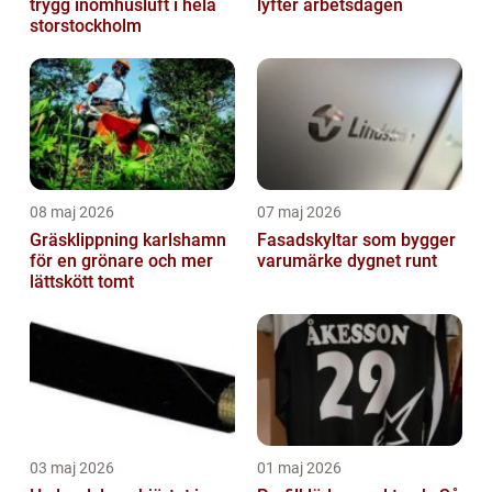
trygg inomhusluft i hela
lyfter arbetsdagen
storstockholm
08 maj 2026
07 maj 2026
Gräsklippning karlshamn
Fasadskyltar som bygger
för en grönare och mer
varumärke dygnet runt
lättskött tomt
03 maj 2026
01 maj 2026