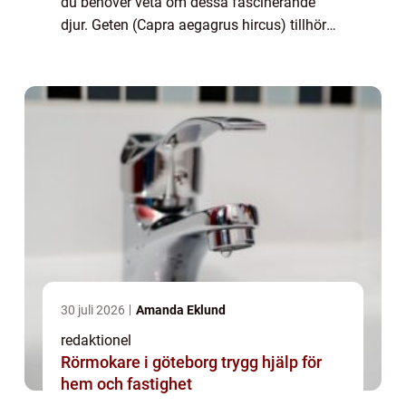
du behöver veta om dessa fascinerande
djur. Geten (Capra aegagrus hircus) tillhör
familjen hovdjur och ses över hela världen
som en produktiv husdjursart. Med...
30 juli 2026
Amanda Eklund
redaktionel
Rörmokare i göteborg trygg hjälp för
hem och fastighet