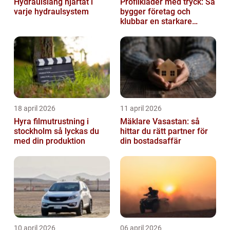
Hydraulslang hjärtat i
Profilkläder med tryck: Så
varje hydraulsystem
bygger företag och
klubbar en starkare
identitet
18 april 2026
11 april 2026
Hyra filmutrustning i
Mäklare Vasastan: så
stockholm så lyckas du
hittar du rätt partner för
med din produktion
din bostadsaffär
10 april 2026
06 april 2026