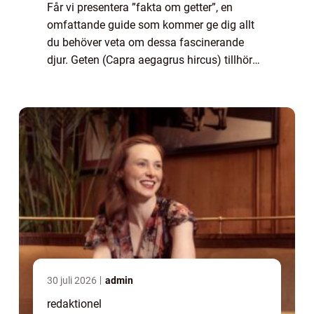
Får vi presentera ”fakta om getter”, en
omfattande guide som kommer ge dig allt
du behöver veta om dessa fascinerande
djur. Geten (Capra aegagrus hircus) tillhör
familjen hovdjur och ses över hela världen
som en produktiv husdjursart. Med...
30 juli 2026
admin
redaktionel