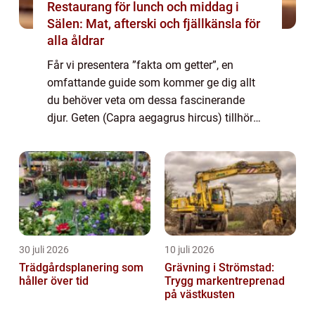
Restaurang för lunch och middag i
Sälen: Mat, afterski och fjällkänsla för
alla åldrar
Får vi presentera ”fakta om getter”, en
omfattande guide som kommer ge dig allt
du behöver veta om dessa fascinerande
djur. Geten (Capra aegagrus hircus) tillhör
familjen hovdjur och ses över hela världen
som en produktiv husdjursart. Med...
30 juli 2026
10 juli 2026
Trädgårdsplanering som
Grävning i Strömstad:
håller över tid
Trygg markentreprenad
på västkusten