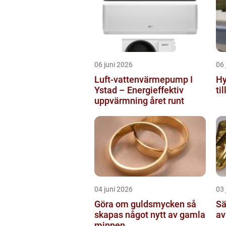
06 juni 2026
06 
Luft-vattenvärmepump I
Hy
Ystad – Energieffektiv
ti
uppvärmning året runt
04 juni 2026
03 
Göra om guldsmycken så
Sälja 
skapas något nytt av gamla
av
minnen