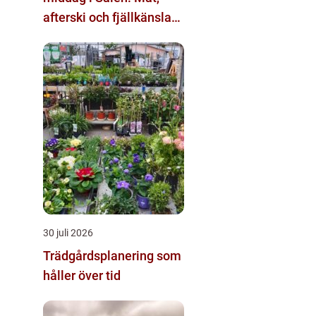
afterski och fjällkänsla
för alla åldrar
30 juli 2026
Trädgårdsplanering som
håller över tid