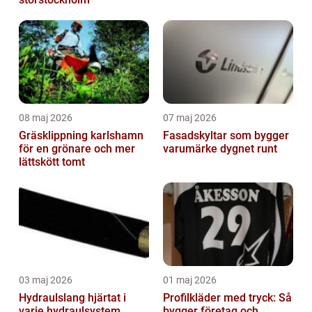
08 maj 2026
07 maj 2026
Gräsklippning karlshamn
Fasadskyltar som bygger
för en grönare och mer
varumärke dygnet runt
lättskött tomt
03 maj 2026
01 maj 2026
Hydraulslang hjärtat i
Profilkläder med tryck: Så
varje hydraulsystem
bygger företag och