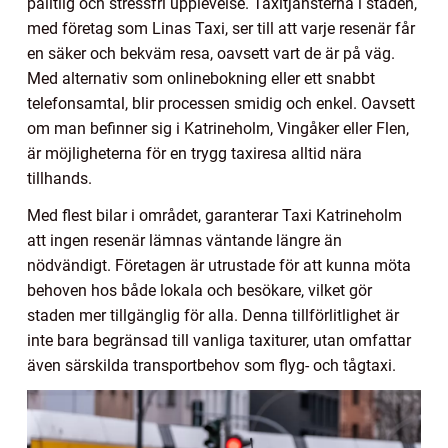
pålitlig och stressfri upplevelse. Taxitjänsterna i staden,
med företag som Linas Taxi, ser till att varje resenär får
en säker och bekväm resa, oavsett vart de är på väg.
Med alternativ som onlinebokning eller ett snabbt
telefonsamtal, blir processen smidig och enkel. Oavsett
om man befinner sig i Katrineholm, Vingåker eller Flen,
är möjligheterna för en trygg taxiresa alltid nära
tillhands.
Med flest bilar i området, garanterar Taxi Katrineholm
att ingen resenär lämnas väntande längre än
nödvändigt. Företagen är utrustade för att kunna möta
behoven hos både lokala och besökare, vilket gör
staden mer tillgänglig för alla. Denna tillförlitlighet är
inte bara begränsad till vanliga taxiturer, utan omfattar
även särskilda transportbehov som flyg- och tågtaxi.