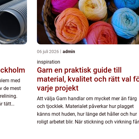
06 juli 2026
admin
inspiration
tockholm
Garn en praktisk guide till
material, kvalitet och rätt val f
oblem med
varje projekt
v de mest
elining.
Att välja Garn handlar om mycket mer än färg
r tätt
och tjocklek. Materialet påverkar hur plagget
mplex
känns mot huden, hur länge det håller och hur
roligt arbetet blir. När stickning och virkning får
plats i vardagen växer också intresset för
naturmaterial, ...