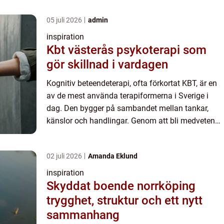
05 juli 2026
admin
inspiration
Kbt västerås psykoterapi som
gör skillnad i vardagen
Kognitiv beteendeterapi, ofta förkortat KBT, är en
av de mest använda terapiformerna i Sverige i
dag. Den bygger på sambandet mellan tankar,
känslor och handlingar. Genom att bli medveten
om sina mönster och träna på nya sätt att tänka
och agera kan ...
02 juli 2026
Amanda Eklund
inspiration
Skyddat boende norrköping
trygghet, struktur och ett nytt
sammanhang