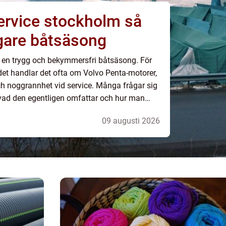
rvice stockholm så
ggare båtsäsong
 i en trygg och bekymmersfri båtsäsong. För
t handlar det ofta om Volvo Penta-motorer,
 noggrannhet vid service. Många frågar sig
 vad den egentligen omfattar och hur man
 lita på. Med rätt service minskar risk...
09 augusti 2026