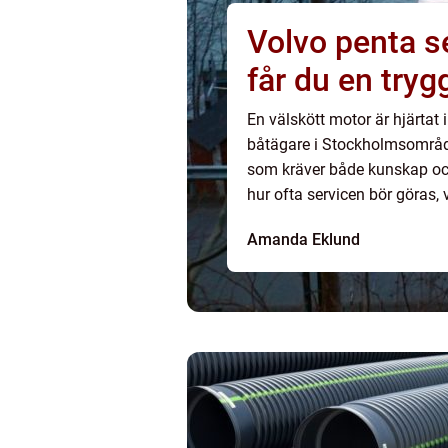
Volvo penta se
får du en try
En välskött motor är hjärtat
båtägare i Stockholmsområde
som kräver både kunskap och
hur ofta servicen bör göras,
hittar en verkstad som går att
Amanda Eklund