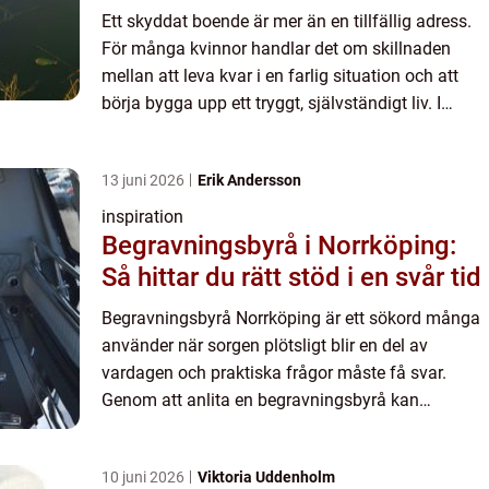
Ett skyddat boende är mer än en tillfällig adress.
För många kvinnor handlar det om skillnaden
mellan att leva kvar i en farlig situation och att
börja bygga upp ett tryggt, självständigt liv. I
Norrköping finns verksamheter som kombinerar
säkerhet, ...
13 juni 2026
Erik Andersson
inspiration
Begravningsbyrå i Norrköping:
Så hittar du rätt stöd i en svår tid
Begravningsbyrå Norrköping är ett sökord många
använder när sorgen plötsligt blir en del av
vardagen och praktiska frågor måste få svar.
Genom att anlita en begravningsbyrå kan
anh&oum...
10 juni 2026
Viktoria Uddenholm