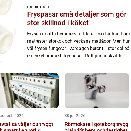
inspiration
Fryspåsar små detaljer som gör
stor skillnad i köket
Frysen är ofta hemmets räddare. Den tar hand om
matrester, storkok och veckans matlådor. Men hur
väl frysen fungerar i vardagen beror till stor del på
en enkel produkt: fryspåsar. Rätt påsar skyddar
maten, sparar plats och minskar matsvinn, medan
fel...
 augusti 2026
30 juli 2026
å väljer du tryggt
Rörmokare i göteborg trygg
h smart i en rörlig
hjälp för hem och fastighet