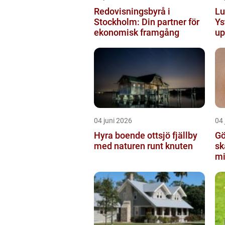
Redovisningsbyrå i
Lu
Stockholm: Din partner för
Ys
ekonomisk framgång
up
04 juni 2026
04 
Hyra boende ottsjö fjällby
Gö
med naturen runt knuten
sk
m