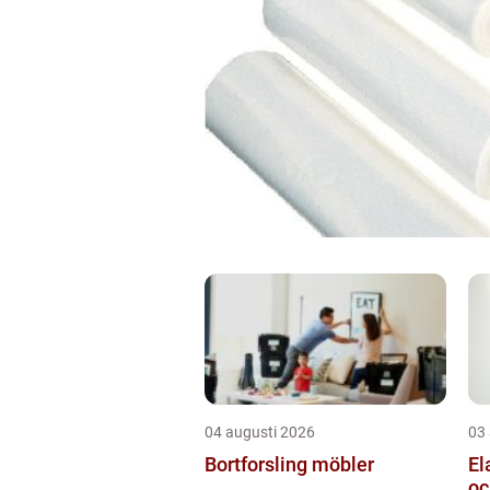
04 augusti 2026
03
Bortforsling möbler
Elavtal s
oc