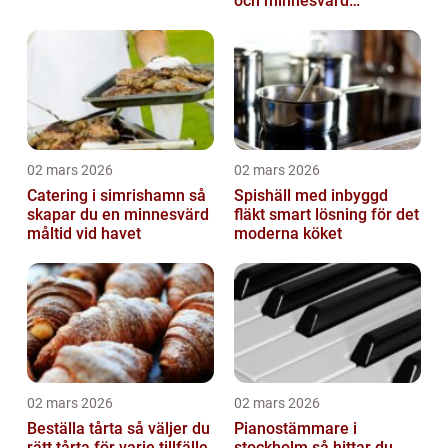
och minnesvärd
bröllopsmiddag
02 mars 2026
02 mars 2026
Catering i simrishamn så
Spishäll med inbyggd
skapar du en minnesvärd
fläkt smart lösning för det
måltid vid havet
moderna köket
02 mars 2026
02 mars 2026
Beställa tårta så väljer du
Pianostämmare i
rätt tårta för varje tillfälle
stockholm så hittar du