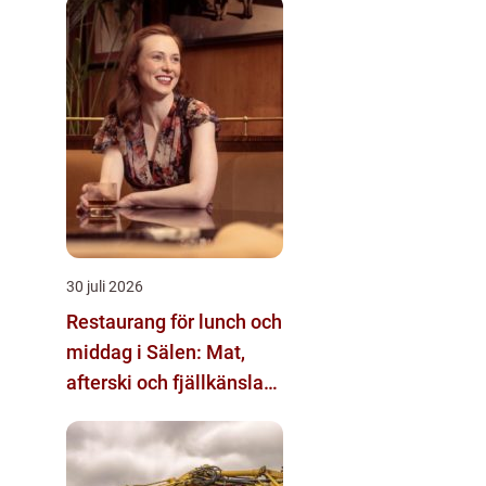
30 juli 2026
Restaurang för lunch och
middag i Sälen: Mat,
afterski och fjällkänsla
för alla åldrar