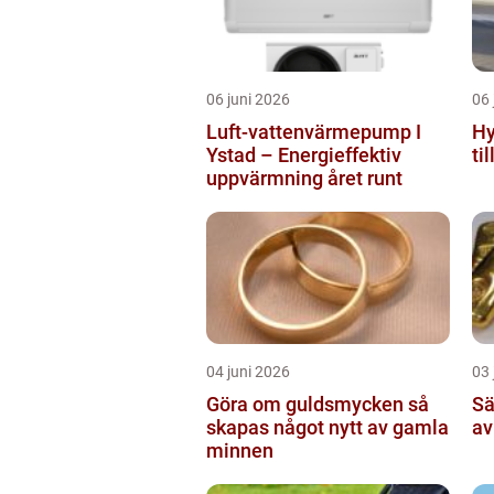
06 juni 2026
06 
Luft-vattenvärmepump I
Hy
Ystad – Energieffektiv
ti
uppvärmning året runt
04 juni 2026
03 
Göra om guldsmycken så
Sälja 
skapas något nytt av gamla
av
minnen