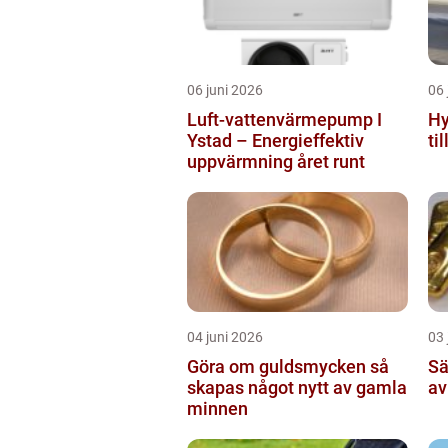
06 juni 2026
06 
Luft-vattenvärmepump I
Hy
Ystad – Energieffektiv
ti
uppvärmning året runt
04 juni 2026
03 
Göra om guldsmycken så
Sälja 
skapas något nytt av gamla
av
minnen