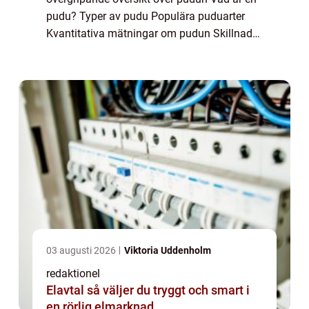
pudu? Typer av pudu Populära puduarter
Kvantitativa mätningar om pudun Skillnader
mellan puduart Historisk genomgång av för-
och nackdelar Introduktion Pudun, eller
Pudu, är...
03 augusti 2026
Viktoria Uddenholm
redaktionel
Elavtal så väljer du tryggt och smart i
en rörlig elmarknad