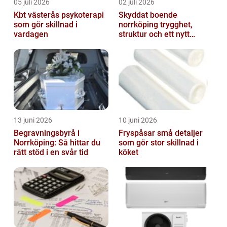
05 juli 2026
02 juli 2026
Kbt västerås psykoterapi
Skyddat boende
som gör skillnad i
norrköping trygghet,
vardagen
struktur och ett nytt
sammanhang
13 juni 2026
10 juni 2026
Begravningsbyrå i
Fryspåsar små detaljer
Norrköping: Så hittar du
som gör stor skillnad i
rätt stöd i en svår tid
köket