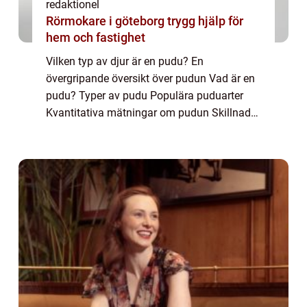
redaktionel
Rörmokare i göteborg trygg hjälp för
hem och fastighet
Vilken typ av djur är en pudu? En
övergripande översikt över pudun Vad är en
pudu? Typer av pudu Populära puduarter
Kvantitativa mätningar om pudun Skillnader
mellan puduart Historisk genomgång av för-
och nackdelar Introduktion Pudun, eller
Pudu, är...