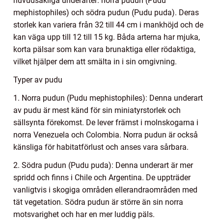
huvudsakliga underarter: norra pudun (Pudu
mephistophiles) och södra pudun (Pudu puda). Deras
storlek kan variera från 32 till 44 cm i mankhöjd och de
kan väga upp till 12 till 15 kg. Båda arterna har mjuka,
korta pälsar som kan vara brunaktiga eller rödaktiga,
vilket hjälper dem att smälta in i sin omgivning.
Typer av pudu
1. Norra pudun (Pudu mephistophiles): Denna underart
av pudu är mest känd för sin miniatyrstorlek och
sällsynta förekomst. De lever främst i molnskogarna i
norra Venezuela och Colombia. Norra pudun är också
känsliga för habitatförlust och anses vara sårbara.
2. Södra pudun (Pudu puda): Denna underart är mer
spridd och finns i Chile och Argentina. De uppträder
vanligtvis i skogiga områden ellerandraområden med
tät vegetation. Södra pudun är större än sin norra
motsvarighet och har en mer luddig päls.