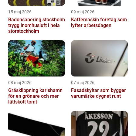
15 maj 2026
09 maj 2026
Radonsanering stockholm
Kaffemaskin företag som
trygg inomhusluft i hela
lyfter arbetsdagen
storstockholm
08 maj 2026
07 maj 2026
Gräsklippning karlshamn
Fasadskyltar som bygger
för en grönare och mer
varumärke dygnet runt
lättskött tomt