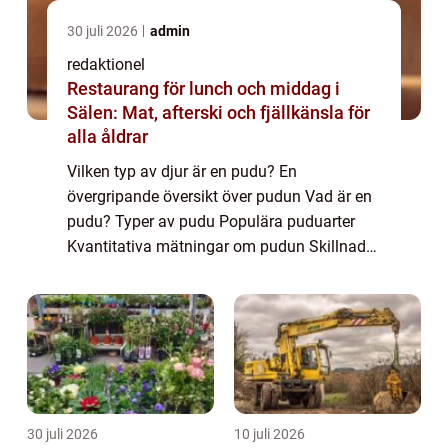
30 juli 2026
admin
redaktionel
Restaurang för lunch och middag i
Sälen: Mat, afterski och fjällkänsla för
alla åldrar
Vilken typ av djur är en pudu? En
övergripande översikt över pudun Vad är en
pudu? Typer av pudu Populära puduarter
Kvantitativa mätningar om pudun Skillnader
mellan puduart Historisk genomgång av för-
och nackdelar Introduktion Pudun, eller
Pudu, är...
30 juli 2026
10 juli 2026