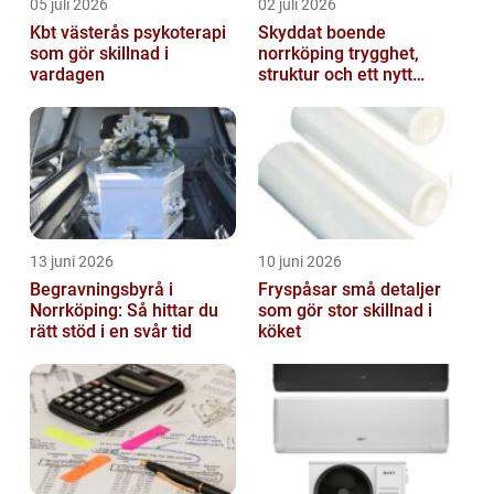
05 juli 2026
02 juli 2026
Kbt västerås psykoterapi
Skyddat boende
som gör skillnad i
norrköping trygghet,
vardagen
struktur och ett nytt
sammanhang
13 juni 2026
10 juni 2026
Begravningsbyrå i
Fryspåsar små detaljer
Norrköping: Så hittar du
som gör stor skillnad i
rätt stöd i en svår tid
köket