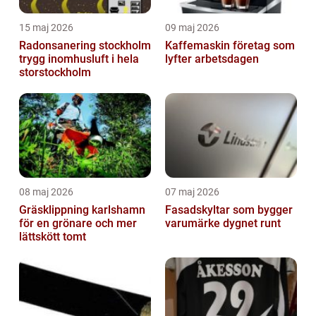
15 maj 2026
09 maj 2026
Radonsanering stockholm
Kaffemaskin företag som
trygg inomhusluft i hela
lyfter arbetsdagen
storstockholm
08 maj 2026
07 maj 2026
Gräsklippning karlshamn
Fasadskyltar som bygger
för en grönare och mer
varumärke dygnet runt
lättskött tomt