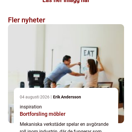
Läs fler inlägg här
Fler nyheter
04 augusti 2026
Erik Andersson
inspiration
Bortforsling möbler
Mekaniska verkstäder spelar en avgörande
roll inom industrin, där de fungerar som