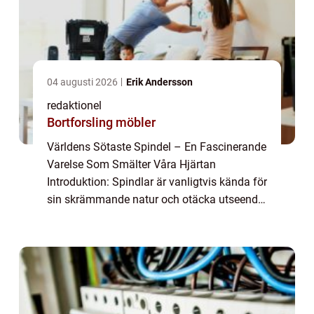
04 augusti 2026
Erik Andersson
redaktionel
Bortforsling möbler
Världens Sötaste Spindel – En Fascinerande
Varelse Som Smälter Våra Hjärtan
Introduktion: Spindlar är vanligtvis kända för
sin skrämmande natur och otäcka utseende.
Men vad händer när en spindel charmar oss
med sin sötma istället för att skrämm...