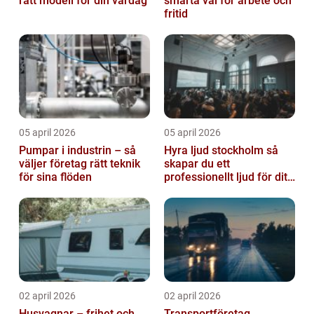
rätt modell för din vardag
smarta val för arbete och
fritid
05 april 2026
05 april 2026
Pumpar i industrin – så
Hyra ljud stockholm så
väljer företag rätt teknik
skapar du ett
för sina flöden
professionellt ljud för ditt
event
02 april 2026
02 april 2026
Husvagnar – frihet och
Transportföretag