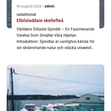
09 augusti 2026
admin
redaktionel
Elbilsladdare skellefteå
Världens Sötaste Spindel – En Fascinerande
Varelse Som Smälter Våra Hjärtan
Introduktion: Spindlar är vanligtvis kända för
sin skrämmande natur och otäcka utseende.
Men vad händer när en spindel charmar oss
med sin sötma istället för att skrämm...