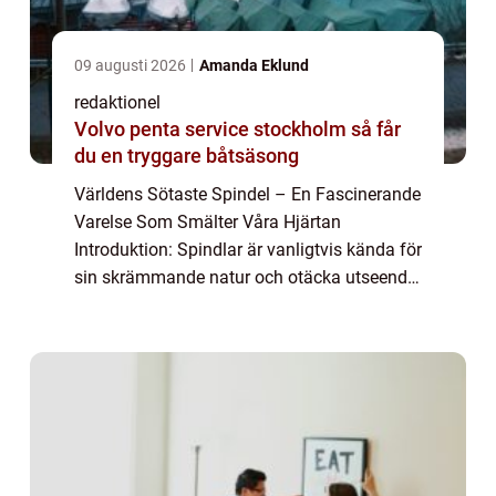
09 augusti 2026
Amanda Eklund
redaktionel
Volvo penta service stockholm så får
du en tryggare båtsäsong
Världens Sötaste Spindel – En Fascinerande
Varelse Som Smälter Våra Hjärtan
Introduktion: Spindlar är vanligtvis kända för
sin skrämmande natur och otäcka utseende.
Men vad händer när en spindel charmar oss
med sin sötma istället för att skrämm...