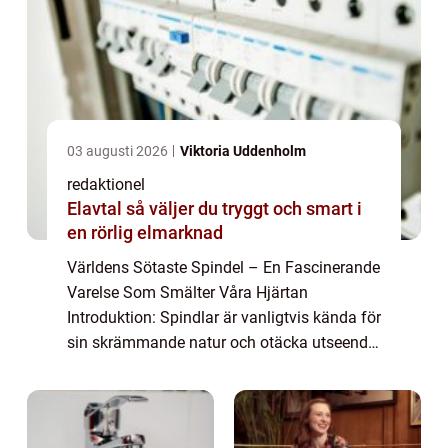
03 augusti 2026
Viktoria Uddenholm
redaktionel
Elavtal så väljer du tryggt och smart i
en rörlig elmarknad
Världens Sötaste Spindel – En Fascinerande
Varelse Som Smälter Våra Hjärtan
Introduktion: Spindlar är vanligtvis kända för
sin skrämmande natur och otäcka utseende.
Men vad händer när en spindel charmar oss
med sin sötma istället för att skrämm...