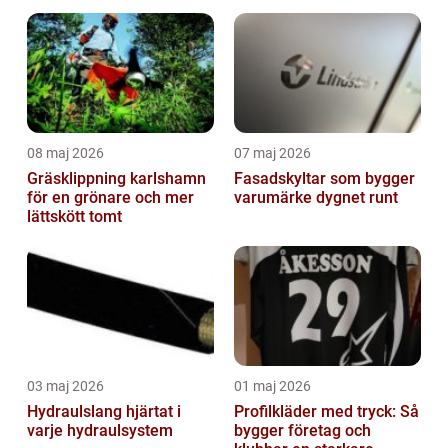
08 maj 2026
07 maj 2026
Gräsklippning karlshamn
Fasadskyltar som bygger
för en grönare och mer
varumärke dygnet runt
lättskött tomt
03 maj 2026
01 maj 2026
Hydraulslang hjärtat i
Profilkläder med tryck: Så
varje hydraulsystem
bygger företag och