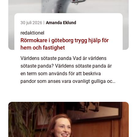
30 juli 2026
Amanda Eklund
redaktionel
Rörmokare i göteborg trygg hjälp för
hem och fastighet
Världens sötaste panda Vad är världens
sötaste panda? Världens sötaste panda är
en term som används för att beskriva
pandor som anses vara ovanligt gulliga och
charmiga. Dessa söta björnar är älskade
över hela världen och drar till sig stora
mängder ...