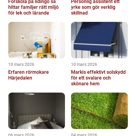
Förskola på lidingö så
Personlig assistent ett
hittar familjer rätt miljö
yrke som gör verklig
för lek och lärande
skillnad
10 mars 2026
10 mars 2026
Erfaren rörmokare
Markis effektivt solskydd
Härjedalen
för ett svalare och
skönare hem
06 mars 2026
04 mars 2026