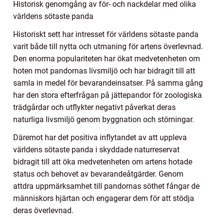
Historisk genomgång av för- och nackdelar med olika
världens sötaste panda
Historiskt sett har intresset för världens sötaste panda
varit både till nytta och utmaning för artens överlevnad.
Den enorma populariteten har ökat medvetenheten om
hoten mot pandornas livsmiljö och har bidragit till att
samla in medel för bevarandeinsatser. På samma gång
har den stora efterfrågan på jättepandor för zoologiska
trädgårdar och utflykter negativt påverkat deras
naturliga livsmiljö genom byggnation och störningar.
Däremot har det positiva inflytandet av att uppleva
världens sötaste panda i skyddade naturreservat
bidragit till att öka medvetenheten om artens hotade
status och behovet av bevarandeåtgärder. Genom
attdra uppmärksamhet till pandornas söthet fångar de
människors hjärtan och engagerar dem för att stödja
deras överlevnad.