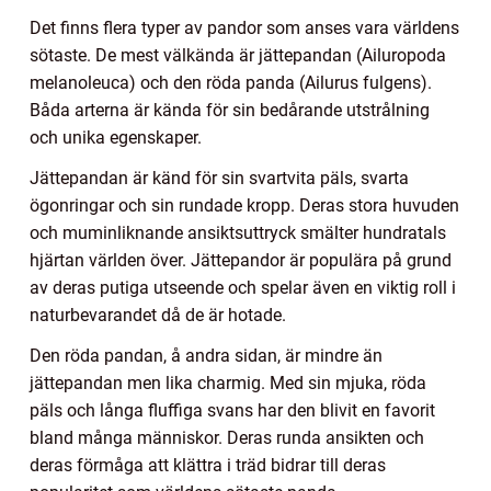
Det finns flera typer av pandor som anses vara världens
sötaste. De mest välkända är jättepandan (Ailuropoda
melanoleuca) och den röda panda (Ailurus fulgens).
Båda arterna är kända för sin bedårande utstrålning
och unika egenskaper.
Jättepandan är känd för sin svartvita päls, svarta
ögonringar och sin rundade kropp. Deras stora huvuden
och muminliknande ansiktsuttryck smälter hundratals
hjärtan världen över. Jättepandor är populära på grund
av deras putiga utseende och spelar även en viktig roll i
naturbevarandet då de är hotade.
Den röda pandan, å andra sidan, är mindre än
jättepandan men lika charmig. Med sin mjuka, röda
päls och långa fluffiga svans har den blivit en favorit
bland många människor. Deras runda ansikten och
deras förmåga att klättra i träd bidrar till deras