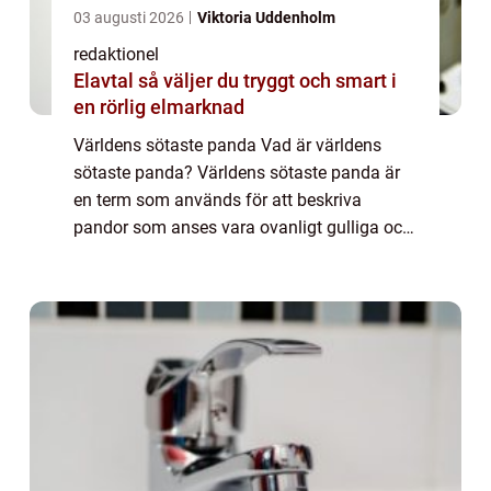
03 augusti 2026
Viktoria Uddenholm
redaktionel
Elavtal så väljer du tryggt och smart i
en rörlig elmarknad
Världens sötaste panda Vad är världens
sötaste panda? Världens sötaste panda är
en term som används för att beskriva
pandor som anses vara ovanligt gulliga och
charmiga. Dessa söta björnar är älskade
över hela världen och drar till sig stora
mängder ...