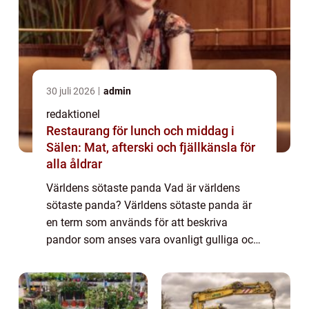
30 juli 2026
admin
redaktionel
Restaurang för lunch och middag i
Sälen: Mat, afterski och fjällkänsla för
alla åldrar
Världens sötaste panda Vad är världens
sötaste panda? Världens sötaste panda är
en term som används för att beskriva
pandor som anses vara ovanligt gulliga och
charmiga. Dessa söta björnar är älskade
över hela världen och drar till sig stora
mängder ...