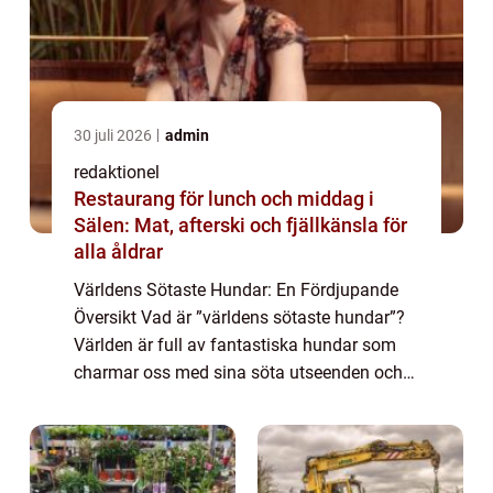
30 juli 2026
admin
redaktionel
Restaurang för lunch och middag i
Sälen: Mat, afterski och fjällkänsla för
alla åldrar
Världens Sötaste Hundar: En Fördjupande
Översikt Vad är ”världens sötaste hundar”?
Världen är full av fantastiska hundar som
charmar oss med sina söta utseenden och
bedårande personligheter. ”Världens sötaste
hundar” är ett ut...