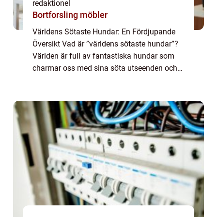
redaktionel
Bortforsling möbler
Världens Sötaste Hundar: En Fördjupande
Översikt Vad är ”världens sötaste hundar”?
Världen är full av fantastiska hundar som
charmar oss med sina söta utseenden och
bedårande personligheter. ”Världens sötaste
hundar” är ett ut...