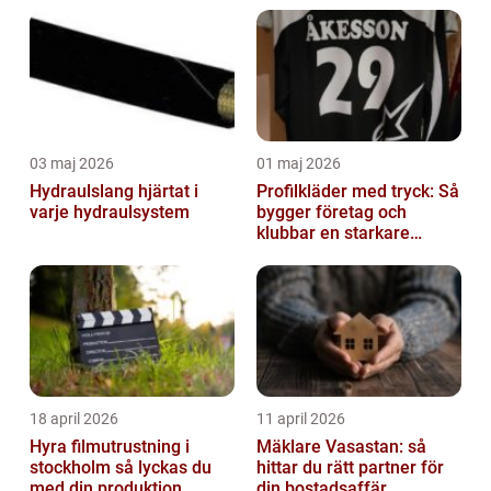
03 maj 2026
01 maj 2026
Hydraulslang hjärtat i
Profilkläder med tryck: Så
varje hydraulsystem
bygger företag och
klubbar en starkare
identitet
18 april 2026
11 april 2026
Hyra filmutrustning i
Mäklare Vasastan: så
stockholm så lyckas du
hittar du rätt partner för
med din produktion
din bostadsaffär