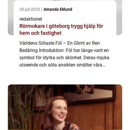
30 juli 2026
Amanda Eklund
redaktionel
Rörmokare i göteborg trygg hjälp för
hem och fastighet
Världens Sötaste Föl – En Glimt av Ren
Bedåring Introduktion: Föl har länge varit en
symbol för styrka och skönhet. Deras mjuka
utseende och söta ansikten smälter våra
hjärtan och får oss att överväldigas av deras
charm. I denna artikel kommer ...