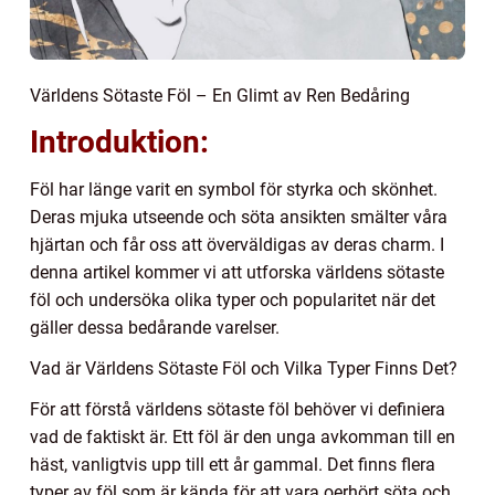
Världens Sötaste Föl – En Glimt av Ren Bedåring
Introduktion:
Föl har länge varit en symbol för styrka och skönhet.
Deras mjuka utseende och söta ansikten smälter våra
hjärtan och får oss att överväldigas av deras charm. I
denna artikel kommer vi att utforska världens sötaste
föl och undersöka olika typer och popularitet när det
gäller dessa bedårande varelser.
Vad är Världens Sötaste Föl och Vilka Typer Finns Det?
För att förstå världens sötaste föl behöver vi definiera
vad de faktiskt är. Ett föl är den unga avkomman till en
häst, vanligtvis upp till ett år gammal. Det finns flera
typer av föl som är kända för att vara oerhört söta och