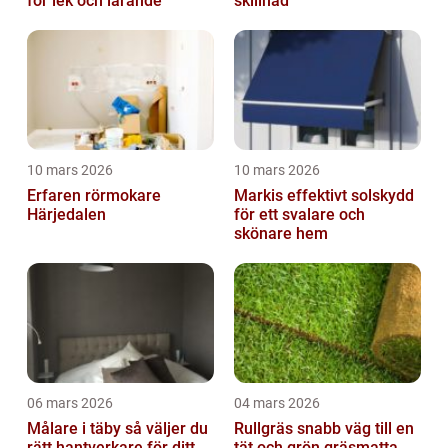
för lek och lärande
skillnad
10 mars 2026
10 mars 2026
Erfaren rörmokare
Markis effektivt solskydd
Härjedalen
för ett svalare och
skönare hem
06 mars 2026
04 mars 2026
Målare i täby så väljer du
Rullgräs snabb väg till en
rätt hantverkare för ditt
tät och grön gräsmatta