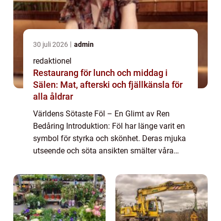
30 juli 2026
admin
redaktionel
Restaurang för lunch och middag i
Sälen: Mat, afterski och fjällkänsla för
alla åldrar
Världens Sötaste Föl – En Glimt av Ren
Bedåring Introduktion: Föl har länge varit en
symbol för styrka och skönhet. Deras mjuka
utseende och söta ansikten smälter våra
hjärtan och får oss att överväldigas av deras
charm. I denna artikel kommer ...