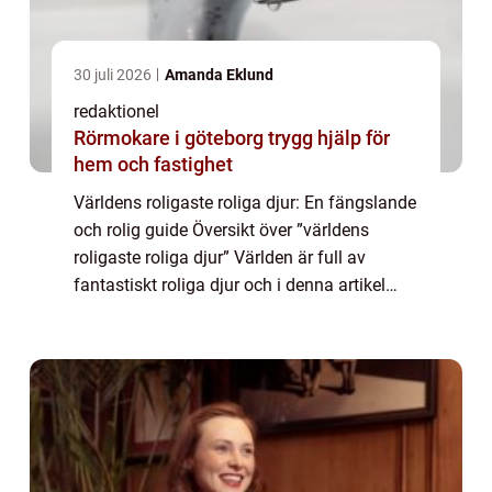
30 juli 2026
Amanda Eklund
redaktionel
Rörmokare i göteborg trygg hjälp för
hem och fastighet
Världens roligaste roliga djur: En fängslande
och rolig guide Översikt över ”världens
roligaste roliga djur” Världen är full av
fantastiskt roliga djur och i denna artikel
kommer vi att utforska några av de allra
roligaste. Djurriket är f...