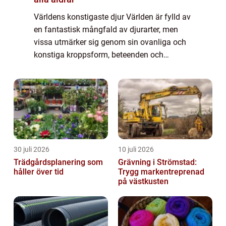
Världens konstigaste djur Världen är fylld av
en fantastisk mångfald av djurarter, men
vissa utmärker sig genom sin ovanliga och
konstiga kroppsform, beteenden och
egenskaper. I denna artikel kommer vi att ge
en grundlig översikt över några av världe...
30 juli 2026
10 juli 2026
Trädgårdsplanering som
Grävning i Strömstad:
håller över tid
Trygg markentreprenad
på västkusten