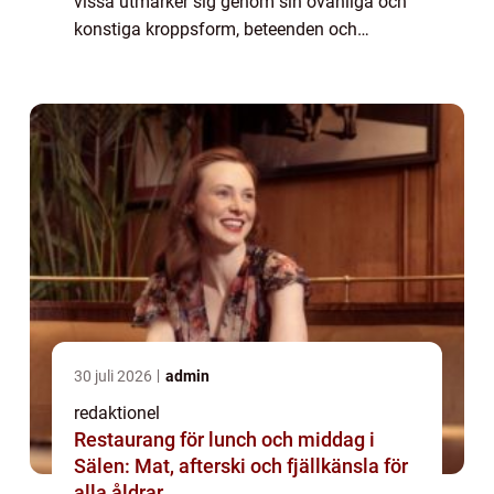
vissa utmärker sig genom sin ovanliga och
konstiga kroppsform, beteenden och
egenskaper. I denna artikel kommer vi att ge
en grundlig översikt över några av världe...
30 juli 2026
admin
redaktionel
Restaurang för lunch och middag i
Sälen: Mat, afterski och fjällkänsla för
alla åldrar