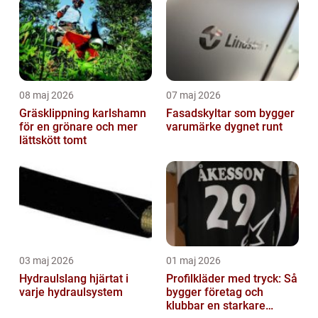
08 maj 2026
07 maj 2026
Gräsklippning karlshamn
Fasadskyltar som bygger
för en grönare och mer
varumärke dygnet runt
lättskött tomt
03 maj 2026
01 maj 2026
Hydraulslang hjärtat i
Profilkläder med tryck: Så
varje hydraulsystem
bygger företag och
klubbar en starkare