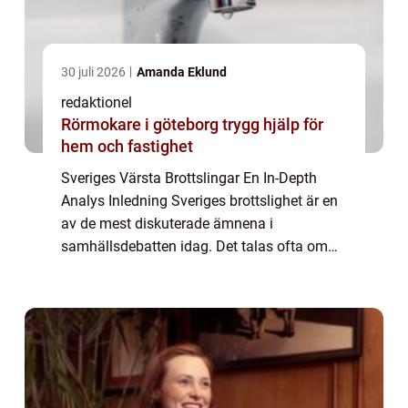
30 juli 2026
Amanda Eklund
redaktionel
Rörmokare i göteborg trygg hjälp för
hem och fastighet
Sveriges Värsta Brottslingar En In-Depth
Analys Inledning Sveriges brottslighet är en
av de mest diskuterade ämnena i
samhällsdebatten idag. Det talas ofta om
”Sveriges värsta brottslingar”, men vad
innebär det egentligen och vilka är de ...