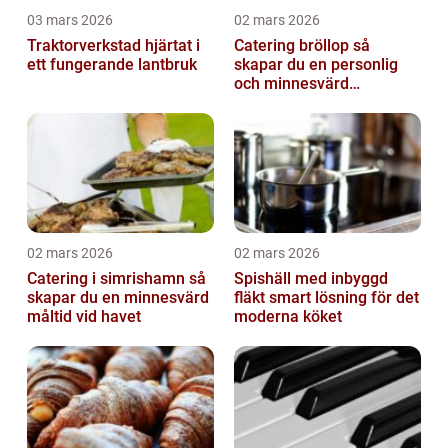
03 mars 2026
02 mars 2026
Traktorverkstad hjärtat i
Catering bröllop så
ett fungerande lantbruk
skapar du en personlig
och minnesvärd
bröllopsmiddag
02 mars 2026
02 mars 2026
Catering i simrishamn så
Spishäll med inbyggd
skapar du en minnesvärd
fläkt smart lösning för det
måltid vid havet
moderna köket