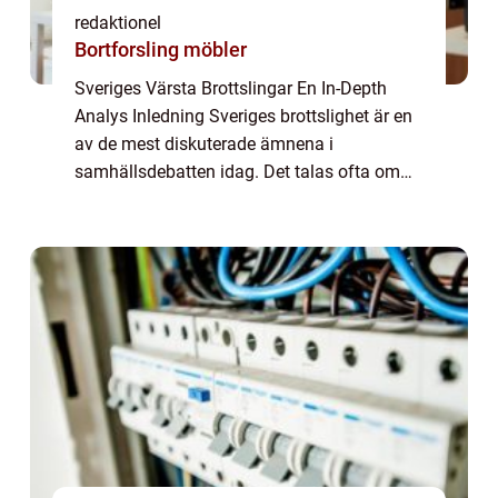
redaktionel
Bortforsling möbler
Sveriges Värsta Brottslingar En In-Depth
Analys Inledning Sveriges brottslighet är en
av de mest diskuterade ämnena i
samhällsdebatten idag. Det talas ofta om
”Sveriges värsta brottslingar”, men vad
innebär det egentligen och vilka är de ...