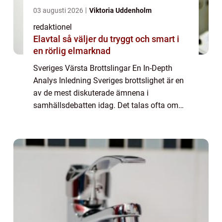
03 augusti 2026
Viktoria Uddenholm
redaktionel
Elavtal så väljer du tryggt och smart i
en rörlig elmarknad
Sveriges Värsta Brottslingar En In-Depth
Analys Inledning Sveriges brottslighet är en
av de mest diskuterade ämnena i
samhällsdebatten idag. Det talas ofta om
”Sveriges värsta brottslingar”, men vad
innebär det egentligen och vilka är de ...