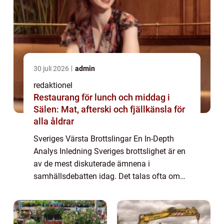
30 juli 2026
admin
redaktionel
Restaurang för lunch och middag i
Sälen: Mat, afterski och fjällkänsla för
alla åldrar
Sveriges Värsta Brottslingar En In-Depth
Analys Inledning Sveriges brottslighet är en
av de mest diskuterade ämnena i
samhällsdebatten idag. Det talas ofta om
”Sveriges värsta brottslingar”, men vad
innebär det egentligen och vilka är de ...