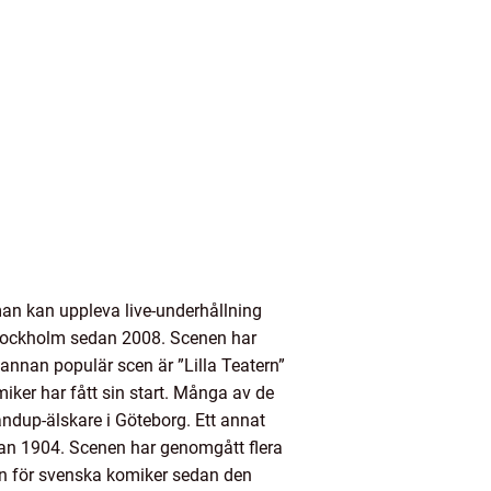
man kan uppleva live-underhållning
Stockholm sedan 2008. Scenen har
annan populär scen är ”Lilla Teatern”
iker har fått sin start. Många av de
andup-älskare i Göteborg. Ett annat
dan 1904. Scenen har genomgått flera
on för svenska komiker sedan den