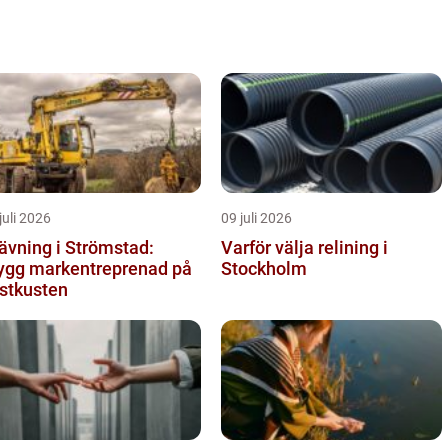
presenterar vi några av de k&a...
juli 2026
09 juli 2026
ävning i Strömstad:
Varför välja relining i
ygg markentreprenad på
Stockholm
stkusten