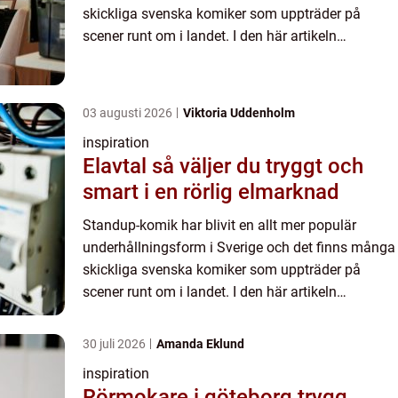
skickliga svenska komiker som uppträder på
scener runt om i landet. I den här artikeln
presenterar vi några av de k&a...
03 augusti 2026
Viktoria Uddenholm
inspiration
Elavtal så väljer du tryggt och
smart i en rörlig elmarknad
Standup-komik har blivit en allt mer populär
underhållningsform i Sverige och det finns många
skickliga svenska komiker som uppträder på
scener runt om i landet. I den här artikeln
presenterar vi några av de k&a...
30 juli 2026
Amanda Eklund
inspiration
Rörmokare i göteborg trygg