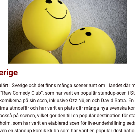
erige
ulärt i Sverige och det finns många scener runt om i landet där 
r ”Raw Comedy Club”, som har varit en populär standup-scen i 
komikerna på sin scen, inklusive Özz Nûjen och David Batra. En 
ntima atmosfär och har varit en plats där många nya svenska kom
kså på scenen, vilket gör den till en populär destination för st
olm, som har varit en etablerad scen för live-underhållning se
även en standup-komik-klubb som har varit en populär destinati