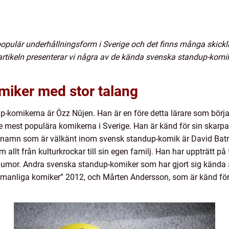
 populär underhållningsform i Sverige och det finns många skic
r artikeln presenterar vi några av de kända svenska standup-kom
iker med stor talang
-komikerna är Özz Nûjen. Han är en före detta lärare som börj
de mest populära komikerna i Sverige. Han är känd för sin skar
t namn som är välkänt inom svensk standup-komik är David Batra.
llt från kulturkrockar till sin egen familj. Han har uppträtt p
 humor. Andra svenska standup-komiker som har gjort sig kända
 manliga komiker” 2012, och Mårten Andersson, som är känd för