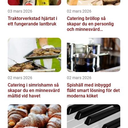
03 mars 2026
02 mars 2026
Traktorverkstad hjärtat i
Catering bröllop så
ett fungerande lantbruk
skapar du en personlig
och minnesvärd
bröllopsmiddag
02 mars 2026
02 mars 2026
Catering i simrishamn så
Spishäll med inbyggd
skapar du en minnesvärd
fläkt smart lösning för det
måltid vid havet
moderna köket