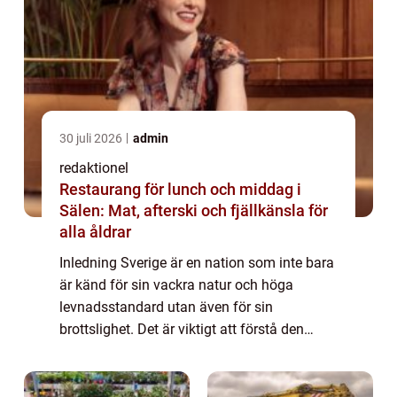
30 juli 2026
admin
redaktionel
Restaurang för lunch och middag i
Sälen: Mat, afterski och fjällkänsla för
alla åldrar
Inledning Sverige är en nation som inte bara
är känd för sin vackra natur och höga
levnadsstandard utan även för sin
brottslighet. Det är viktigt att förstå den
svenska brottslingens naturen och olika
typer för att kunna utforma lämpliga
åtgärder för...