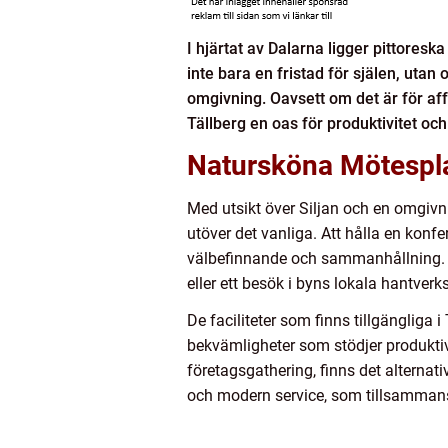
I hjärtat av Dalarna ligger pittoresk
inte bara en fristad för själen, utan
omgivning. Oavsett om det är för aff
Tällberg en oas för produktivitet och
Natursköna Mötesplat
Med utsikt över Siljan och en omgivn
utöver det vanliga. Att hålla en konfe
välbefinnande och sammanhållning. De
eller ett besök i byns lokala hantverk
De faciliteter som finns tillgänglig
bekvämligheter som stödjer produkti
företagsgathering, finns det alterna
och modern service, som tillsammans