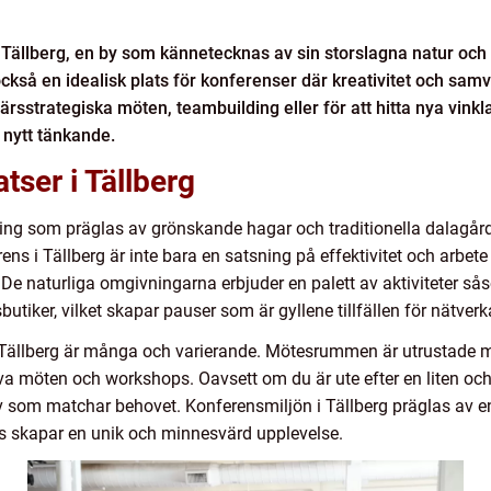
a Tällberg, en by som kännetecknas av sin storslagna natur och d
 också en idealisk plats för konferenser där kreativitet och sam
ärsstrategiska möten, teambuilding eller för att hitta nya vinkl
 nytt tänkande.
ser i Tällberg
ing som präglas av grönskande hagar och traditionella dalagårda
rens i Tällberg är inte bara en satsning på effektivitet och arbete
 naturliga omgivningarna erbjuder en palett av aktiviteter såso
sbutiker, vilket skapar pauser som är gyllene tillfällen för nätv
a i Tällberg är många och varierande. Mötesrummen är utrustade
va möten och workshops. Oavsett om du är ute efter en liten oc
tiv som matchar behovet. Konferensmiljön i Tällberg präglas av e
 skapar en unik och minnesvärd upplevelse.