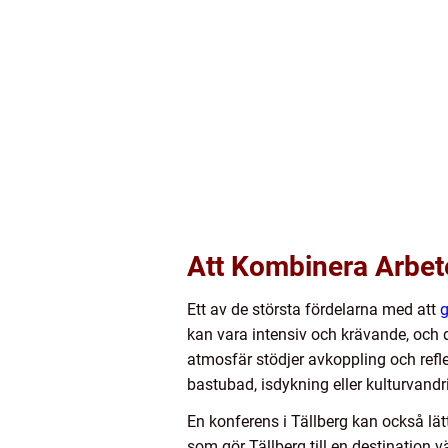
Att Kombinera Arbet
Ett av de största fördelarna med att
g
kan vara intensiv och krävande, och 
atmosfär stödjer avkoppling och reflek
bastubad, isdykning eller kulturvan
En konferens i Tällberg kan också lä
som gör Tällberg till en destination 