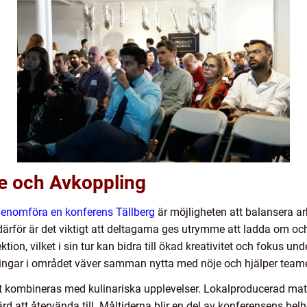
e och Avkoppling
enomföra en konferens Tällberg
är möjligheten att balansera a
därför är det viktigt att deltagarna ges utrymme att ladda om oc
tion, vilket i sin tur kan bidra till ökad kreativitet och fokus un
dringar i området väver samman nytta med nöje och hjälper tea
tt kombineras med kulinariska upplevelser. Lokalproducerad mat
värd att återvända till. Måltiderna blir en del av konferensens