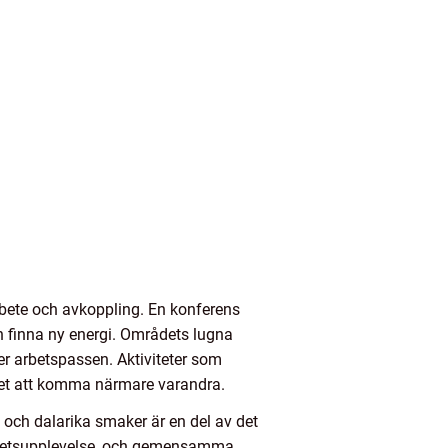
rbete och avkoppling. En konferens
h finna ny energi. Områdets lugna
der arbetspassen. Aktiviteter som
met att komma närmare varandra.
 och dalarika smaker är en del av det
 helhetsupplevelse, och gemensamma