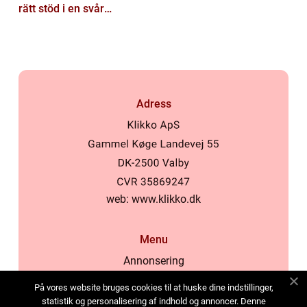
rätt stöd i en svår
situation
Adress
web:
www.klikko.dk
Menu
Annonsering
Om oss
På vores website bruges cookies til at huske dine indstillinger,
Cookies
statistik og personalisering af indhold og annoncer. Denne