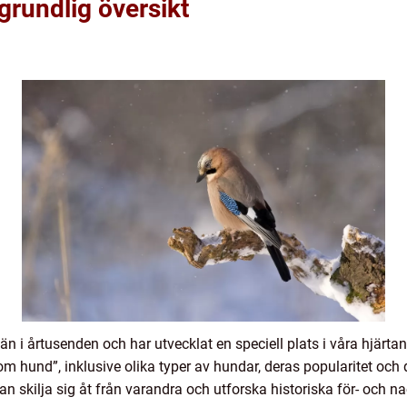
rundlig översikt
 i årtusenden och har utvecklat en speciell plats i våra hjärta
 om hund”, inklusive olika typer av hundar, deras popularitet oc
an skilja sig åt från varandra och utforska historiska för- och n