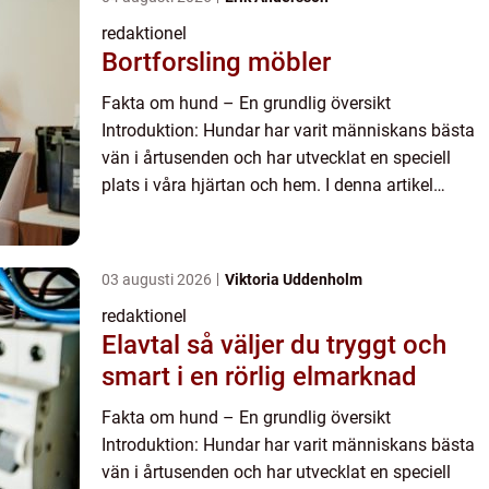
redaktionel
Bortforsling möbler
Fakta om hund – En grundlig översikt
Introduktion: Hundar har varit människans bästa
vän i årtusenden och har utvecklat en speciell
plats i våra hjärtan och hem. I denna artikel
kommer vi att utforska olika aspekter av ”fakta
om hund̶...
03 augusti 2026
Viktoria Uddenholm
redaktionel
Elavtal så väljer du tryggt och
smart i en rörlig elmarknad
Fakta om hund – En grundlig översikt
Introduktion: Hundar har varit människans bästa
vän i årtusenden och har utvecklat en speciell