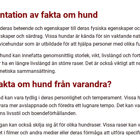
ntation av fakta om hund
deras beteende och egenskaper till deras fysiska egenskaper oc
skaper och särdrag. Vissa hundar är kända för sin vaktande na
vicehundar som är utbildade för att hjälpa personer med olika f
nd kan innefatta genomsnittlig storlek, vikt, livslängd och fort
ha en längre livslängd än större raser. Det är också viktigt att 
enetiska sammansättning.
 fakta om hund från varandra?
d kan vara tydlig i deras personlighet och temperament. Vissa
ra mer avslappnade och föredra ett lugnare tempo. Det kan vara
s livsstil och boendeförhållanden.
ågan kan också skilja sig åt för olika hundraser. Vissa raser ka
 i filmer och andra medier eller deras förmåga att utföra specifi