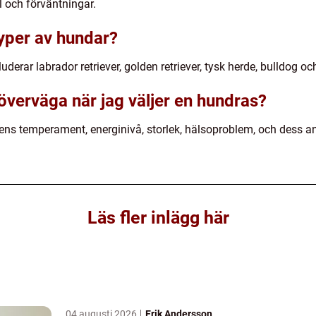
l och förväntningar.
typer av hundar?
uderar labrador retriever, golden retriever, tysk herde, bulldog o
 överväga när jag väljer en hundras?
sens temperament, energinivå, storlek, hälsoproblem, och dess an
Läs fler inlägg här
04 augusti 2026
Erik Andersson