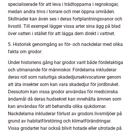
specialiserade för att leva i trädtopparna i regnskogar,
medan andra trivs i torrare och mer öppna områden.
Skillnader kan även ses i deras fortplantningsvanor och
livsstil. Till exempel lägger vissa arter sina ägg på blad
över vatten i stället för att lägga dem direkt i vattnet.
5. Historisk genomgång av för- och nackdelar med olika
fakta om grodor:
Under historiens gång har grodor varit både fördelaktiga
och utmanande för människor. Fördelarna inkluderar
deras roll som naturliga skadedjursekivocatorer genom
att äta insekter som kan vara skadedjur för jordbruket.
Dessutom kan vissa grodor användas för medicinska
ändamål då deras hudsekret kan innehålla ämnen som
kan användas för att behandla olika sjukdomar.
Nackdelarna inkluderar förlust av grodors livsmiljöer på
grund av habitatförstöring och klimatförändringar.
Vissa grodarter har också blivit hotade eller utrotade på