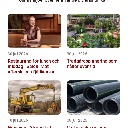
olika miljöer över hela världen. Deras unika
egenskaper och beteenden har länge
fascinerat människor och blivit förem...
30 juli 2026
30 juli 2026
Restaurang för lunch och
Trädgårdsplanering som
middag i Sälen: Mat,
håller över tid
afterski och fjällkänsla
för alla åldrar
10 juli 2026
09 juli 2026
Grävning i Strömstad:
Varför välja relining i