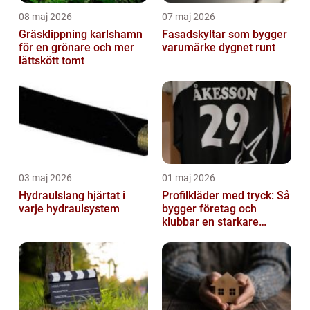
08 maj 2026
07 maj 2026
Gräsklippning karlshamn
Fasadskyltar som bygger
för en grönare och mer
varumärke dygnet runt
lättskött tomt
03 maj 2026
01 maj 2026
Hydraulslang hjärtat i
Profilkläder med tryck: Så
varje hydraulsystem
bygger företag och
klubbar en starkare
identitet