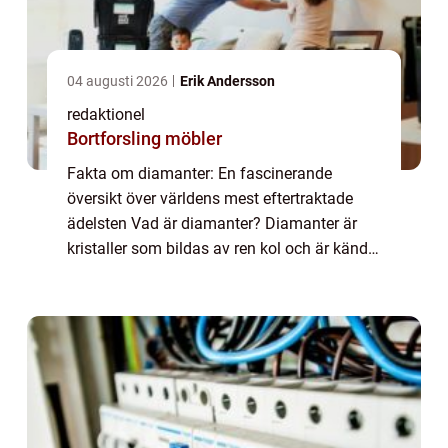
04 augusti 2026
Erik Andersson
redaktionel
Bortforsling möbler
Fakta om diamanter: En fascinerande
översikt över världens mest eftertraktade
ädelsten Vad är diamanter? Diamanter är
kristaller som bildas av ren kol och är kända
för sin oöverträffade hårdhet och glans. De
tillhör en sällsynt grupp ädelstenar som h...