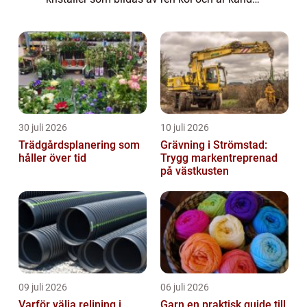
för sin oöverträffade hårdhet och glans. De
tillhör en sällsynt grupp ädelstenar som h...
30 juli 2026
10 juli 2026
Trädgårdsplanering som
Grävning i Strömstad:
håller över tid
Trygg markentreprenad
på västkusten
09 juli 2026
06 juli 2026
Varför välja relining i
Garn en praktisk guide till