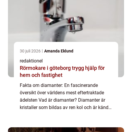
30 juli 2026
Amanda Eklund
redaktionel
Rörmokare i göteborg trygg hjälp för
hem och fastighet
Fakta om diamanter: En fascinerande
översikt över världens mest eftertraktade
ädelsten Vad är diamanter? Diamanter är
kristaller som bildas av ren kol och är kända
för sin oöverträffade hårdhet och glans. De
tillhör en sällsynt grupp ädelstenar som h...