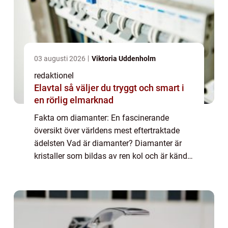
03 augusti 2026
Viktoria Uddenholm
redaktionel
Elavtal så väljer du tryggt och smart i
en rörlig elmarknad
Fakta om diamanter: En fascinerande
översikt över världens mest eftertraktade
ädelsten Vad är diamanter? Diamanter är
kristaller som bildas av ren kol och är kända
för sin oöverträffade hårdhet och glans. De
tillhör en sällsynt grupp ädelstenar som h...