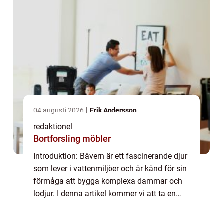
04 augusti 2026
Erik Andersson
redaktionel
Bortforsling möbler
Introduktion: Bävern är ett fascinerande djur
som lever i vattenmiljöer och är känd för sin
förmåga att bygga komplexa dammar och
lodjur. I denna artikel kommer vi att ta en
djupdykning i fakta om bävern och utforska
olika aspekter, från deras beteen...