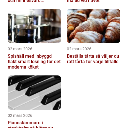
och minnesvärd
måltid vid havet
bröllopsmiddag
02 mars 2026
02 mars 2026
Spishäll med inbyggd
Beställa tårta så väljer du
fläkt smart lösning för det
rätt tårta för varje tillfälle
moderna köket
02 mars 2026
Pianostämmare i