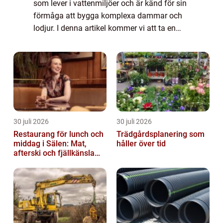
som lever i vattenmiljöer och är känd för sin
förmåga att bygga komplexa dammar och
lodjur. I denna artikel kommer vi att ta en
djupdykning i fakta om bävern och utforska
olika aspekter, från deras beteen...
30 juli 2026
30 juli 2026
Restaurang för lunch och
Trädgårdsplanering som
middag i Sälen: Mat,
håller över tid
afterski och fjällkänsla
för alla åldrar