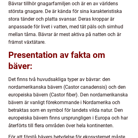
Bävrar tillhör gnagarfamiljen och är en av världens
största gnagare. De är kända för sina karakteristiska
stora tänder och platta svansar. Deras kroppar är
anpassade för livet i vatten, med tät päls och simhud
mellan tårna. Bävrar är mest aktiva på natten och är
främst växtätare.
Presentation av fakta om
bäver:
Det finns två huvudsakliga typer av bävrar: den
nordamerikanska bävern (Castor canadensis) och den
europeiska bävern (Castor fiber). Den nordamerikanska
bävern är vanligt förekommande i Nordamerika och
betraktas som en symbol för landets vilda natur. Den
europeiska bävern finns ursprungligen i Europa och har
återförts till flera områden över hela kontinenten.
För att förstå bävers betydelse för ekosystemet måste