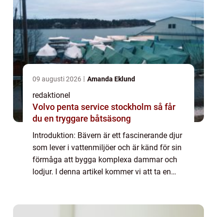
09 augusti 2026
Amanda Eklund
redaktionel
Volvo penta service stockholm så får
du en tryggare båtsäsong
Introduktion: Bävern är ett fascinerande djur
som lever i vattenmiljöer och är känd för sin
förmåga att bygga komplexa dammar och
lodjur. I denna artikel kommer vi att ta en
djupdykning i fakta om bävern och utforska
olika aspekter, från deras beteen...