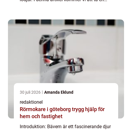
djupdykning i fakta om bävern och utforska
olika aspekter, från deras beteen...
30 juli 2026
Amanda Eklund
redaktionel
Rörmokare i göteborg trygg hjälp för
hem och fastighet
Introduktion: Bävern är ett fascinerande djur