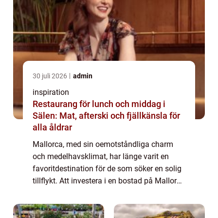
30 juli 2026
admin
inspiration
Restaurang för lunch och middag i
Sälen: Mat, afterski och fjällkänsla för
alla åldrar
Mallorca, med sin oemotståndliga charm
och medelhavsklimat, har länge varit en
favoritdestination för de som söker en solig
tillflykt. Att investera i en bostad på Mallorca
innebär inte bara ett andra hem utan en
chans...