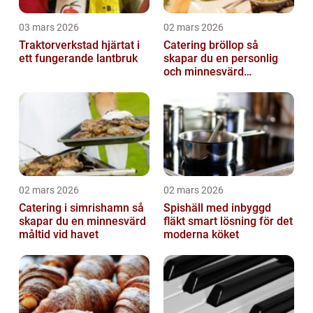
03 mars 2026
02 mars 2026
Traktorverkstad hjärtat i
Catering bröllop så
ett fungerande lantbruk
skapar du en personlig
och minnesvärd
bröllopsmiddag
02 mars 2026
02 mars 2026
Catering i simrishamn så
Spishäll med inbyggd
skapar du en minnesvärd
fläkt smart lösning för det
måltid vid havet
moderna köket