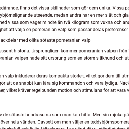
edårande, finns det vissa skillnader som gör dem unika. Vissa p
ybjörnslignande utseende, medan andra har en mer slät och glan
med vissa som väger mindre än två kilogram som vuxna och andr
ghet att välja en pomeranian valp som passar deras preferenser o
nackdelar med olika sötaste pomeranian valp
ressant historia. Ursprungligen kommer pomeranian valpen frå
eranian valpen hade sitt ursprung som en större släkhund och ut
 valp inkluderar deras kompakta storlek, vilket gör dem till ut
lket gör att de snabbt kan lära sig kommandon och vara lydiga. N
er, vilket kräver regelbunden motion och stimulans för att vara 
v de sötaste hundraserna som man kan hitta. Med sin mjuka päls
 över hela världen. Oavsett om man väljer en teddybjörnspomera