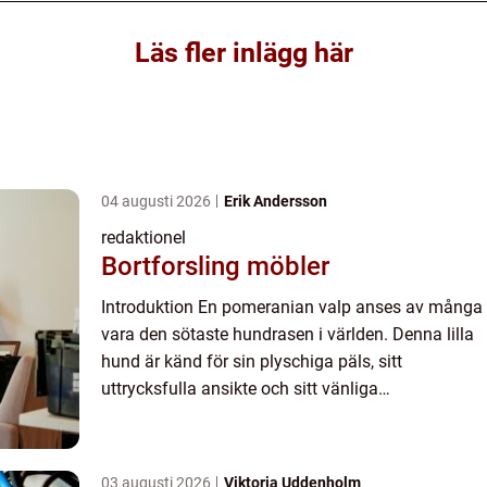
Läs fler inlägg här
04 augusti 2026
Erik Andersson
redaktionel
Bortforsling möbler
Introduktion En pomeranian valp anses av många
vara den sötaste hundrasen i världen. Denna lilla
hund är känd för sin plyschiga päls, sitt
uttrycksfulla ansikte och sitt vänliga
temperament. I denna artikel kommer vi att
utforska och fördjupa oss i v...
03 augusti 2026
Viktoria Uddenholm