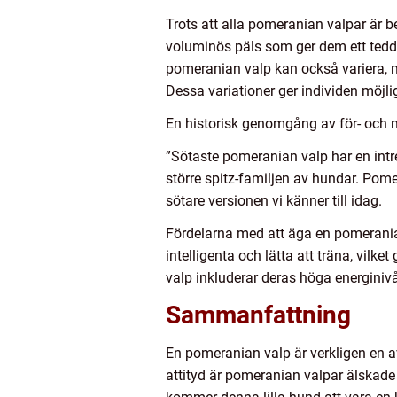
Trots att alla pomeranian valpar är b
voluminös päls som ger dem ett tedd
pomeranian valp kan också variera, 
Dessa variationer ger individen möjli
En historisk genomgång av för- och 
”Sötaste pomeranian valp har en int
större spitz-familjen av hundar. Pom
sötare versionen vi känner till idag.
Fördelarna med att äga en pomeranian
intelligenta och lätta att träna, vi
valp inkluderar deras höga energinivå
Sammanfattning
En pomeranian valp är verkligen en a
attityd är pomeranian valpar älskade