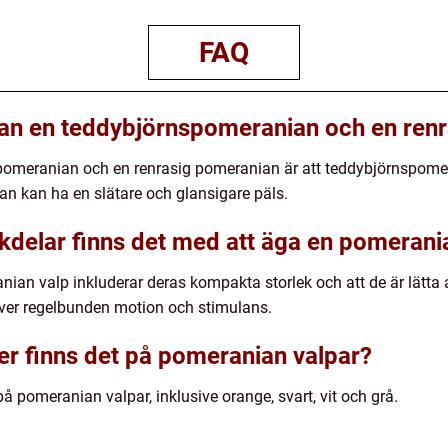
FAQ
lan en teddybjörnspomeranian och en ren
pomeranian och en renrasig pomeranian är att teddybjörnspomera
n kan ha en slätare och glansigare päls.
ckdelar finns det med att äga en pomerani
ian valp inkluderar deras kompakta storlek och att de är lätta 
räver regelbunden motion och stimulans.
ter finns det på pomeranian valpar?
 på pomeranian valpar, inklusive orange, svart, vit och grå.