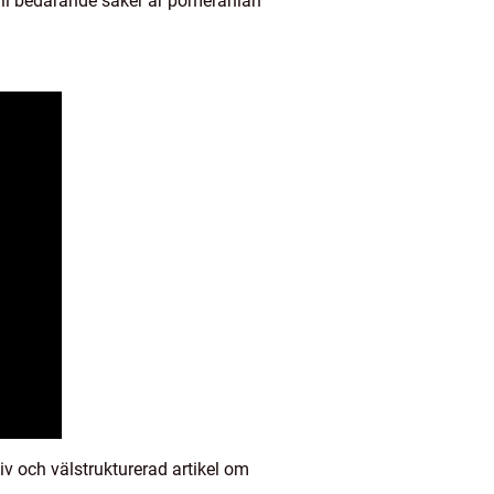
 till bedårande saker är pomeranian
iv och välstrukturerad artikel om