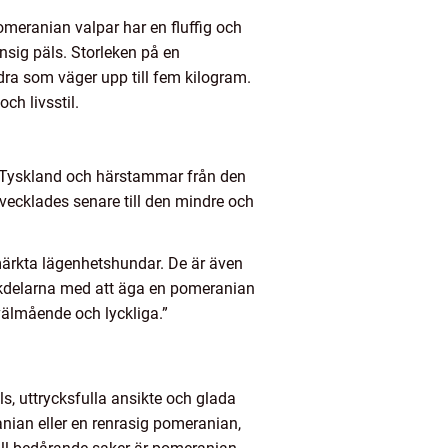
omeranian valpar har en fluffig och
sig päls. Storleken på en
a som väger upp till fem kilogram.
ch livsstil.
n Tyskland och härstammar från den
vecklades senare till den mindre och
märkta lägenhetshundar. De är även
ackdelarna med att äga en pomeranian
välmående och lyckliga.”
, uttrycksfulla ansikte och glada
nian eller en renrasig pomeranian,