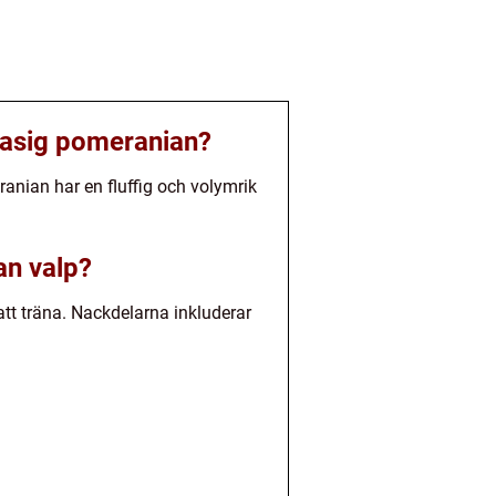
rasig pomeranian?
nian har en fluffig och volymrik
an valp?
att träna. Nackdelarna inkluderar