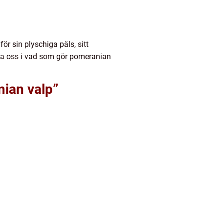
r sin plyschiga päls, sitt
jupa oss i vad som gör pomeranian
nian valp”