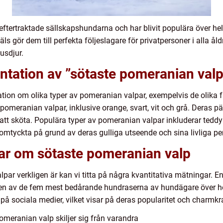
eftertraktade sällskapshundarna och har blivit populära över 
äls gör dem till perfekta följeslagare för privatpersoner i alla ål
usdjur.
ntation av ”sötaste pomeranian valp
tion om olika typer av pomeranian valpar, exempelvis de olika f
v pomeranian valpar, inklusive orange, svart, vit och grå. Deras p
re att sköta. Populära typer av pomeranian valpar inkluderar te
omtyckta på grund av deras gulliga utseende och sina livliga per
gar om sötaste pomeranian valp
lpar verkligen är kan vi titta på några kvantitativa mätningar. E
 av de fem mest bedårande hundraserna av hundägare över hela
 på sociala medier, vilket visar på deras popularitet och charmkra
omeranian valp skiljer sig från varandra