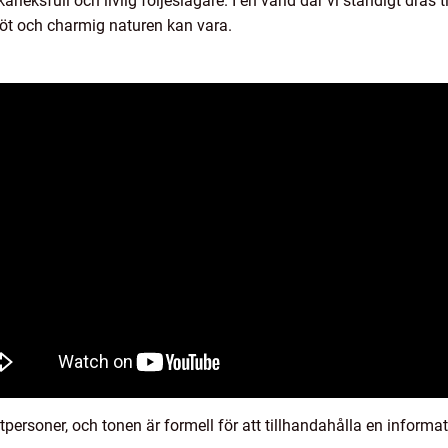
rleksfull och livlig följeslagare. I en värld där vi ständigt dras
söt och charmig naturen kan vara.
tpersoner, och tonen är formell för att tillhandahålla en informat