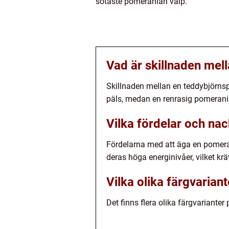
sötaste pomeranian valp.
Vad är skillnaden mel
Skillnaden mellan en teddybjörns
päls, medan en renrasig pomerania
Vilka fördelar och na
Fördelarna med att äga en pomeran
deras höga energinivåer, vilket k
Vilka olika färgvarian
Det finns flera olika färgvarianter