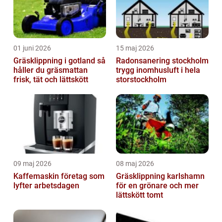
01 juni 2026
15 maj 2026
Gräsklippning i gotland så
Radonsanering stockholm
håller du gräsmattan
trygg inomhusluft i hela
frisk, tät och lättskött
storstockholm
09 maj 2026
08 maj 2026
Kaffemaskin företag som
Gräsklippning karlshamn
lyfter arbetsdagen
för en grönare och mer
lättskött tomt