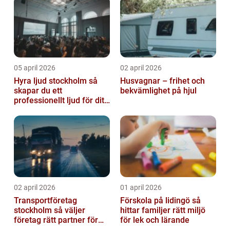
05 april 2026
02 april 2026
Hyra ljud stockholm så
Husvagnar – frihet och
skapar du ett
bekvämlighet på hjul
professionellt ljud för ditt
event
02 april 2026
01 april 2026
Transportföretag
Förskola på lidingö så
stockholm så väljer
hittar familjer rätt miljö
företag rätt partner för
för lek och lärande
sina leveranser