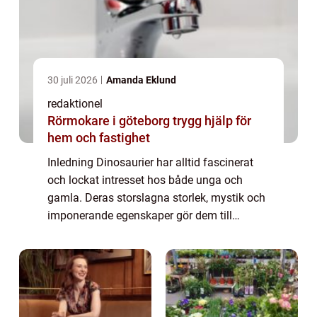
30 juli 2026
Amanda Eklund
redaktionel
Rörmokare i göteborg trygg hjälp för
hem och fastighet
Inledning Dinosaurier har alltid fascinerat
och lockat intresset hos både unga och
gamla. Deras storslagna storlek, mystik och
imponerande egenskaper gör dem till
spännande varelser att studera. Bland de
olika arterna av dinosaurier som en gång
vandr...