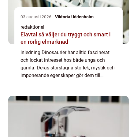
03 augusti 2026
Viktoria Uddenholm
redaktionel
Elavtal så väljer du tryggt och smart i
en rörlig elmarknad
Inledning Dinosaurier har alltid fascinerat
och lockat intresset hos både unga och
gamla. Deras storslagna storlek, mystik och
imponerande egenskaper gör dem till
spännande varelser att studera. Bland de
olika arterna av dinosaurier som en gång
vandr...