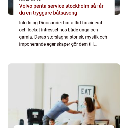
Volvo penta service stockholm så får
du en tryggare båtsäsong
Inledning Dinosaurier har alltid fascinerat
och lockat intresset hos både unga och
gamla. Deras storslagna storlek, mystik och
imponerande egenskaper gör dem till
spännande varelser att studera. Bland de
olika arterna av dinosaurier som en gång
vandr...