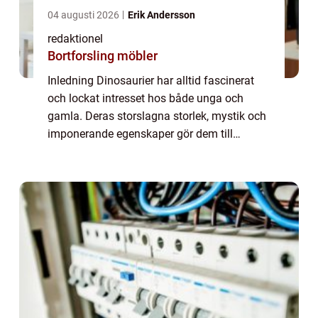
04 augusti 2026
Erik Andersson
redaktionel
Bortforsling möbler
Inledning Dinosaurier har alltid fascinerat
och lockat intresset hos både unga och
gamla. Deras storslagna storlek, mystik och
imponerande egenskaper gör dem till
spännande varelser att studera. Bland de
olika arterna av dinosaurier som en gång
vandr...