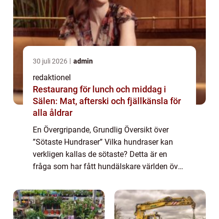
30 juli 2026
admin
redaktionel
Restaurang för lunch och middag i
Sälen: Mat, afterski och fjällkänsla för
alla åldrar
En Övergripande, Grundlig Översikt över
”Sötaste Hundraser” Vilka hundraser kan
verkligen kallas de sötaste? Detta är en
fråga som har fått hundälskare världen över
att debattera och diskutera, och för många
människor är valet av hundras ...