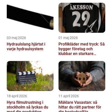
03 maj 2026
01 maj 2026
Hydraulslang hjärtat i
Profilkläder med tryck: Så
varje hydraulsystem
bygger företag och
klubbar en starkare
identitet
18 april 2026
11 april 2026
Hyra filmutrustning i
Mäklare Vasastan: så
stockholm så lyckas du
hittar du rätt partner för
med din produktion
din bostadsaffär