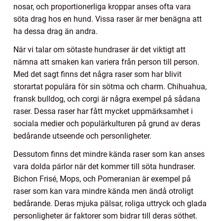
nosar, och proportionerliga kroppar anses ofta vara
söta drag hos en hund. Vissa raser är mer benägna att
ha dessa drag än andra.
När vi talar om sötaste hundraser är det viktigt att
nämna att smaken kan variera från person till person.
Med det sagt finns det några raser som har blivit
storartat populära för sin sötma och charm. Chihuahua,
fransk bulldog, och corgi är några exempel på sådana
raser. Dessa raser har fått mycket uppmärksamhet i
sociala medier och populärkulturen på grund av deras
bedårande utseende och personligheter.
Dessutom finns det mindre kända raser som kan anses
vara dolda pärlor när det kommer till söta hundraser.
Bichon Frisé, Mops, och Pomeranian är exempel på
raser som kan vara mindre kända men ändå otroligt
bedårande. Deras mjuka pälsar, roliga uttryck och glada
personligheter är faktorer som bidrar till deras söthet.