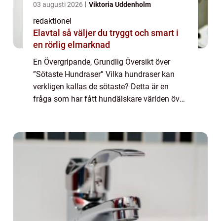
03 augusti 2026
Viktoria Uddenholm
redaktionel
Elavtal så väljer du tryggt och smart i
en rörlig elmarknad
En Övergripande, Grundlig Översikt över
”Sötaste Hundraser” Vilka hundraser kan
verkligen kallas de sötaste? Detta är en
fråga som har fått hundälskare världen över
att debattera och diskutera, och för många
människor är valet av hundras ...