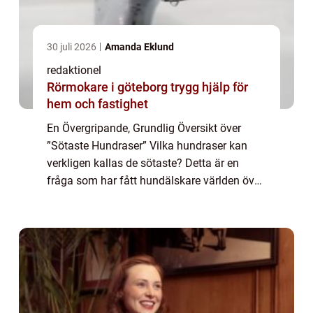
30 juli 2026
Amanda Eklund
redaktionel
Rörmokare i göteborg trygg hjälp för
hem och fastighet
En Övergripande, Grundlig Översikt över
”Sötaste Hundraser” Vilka hundraser kan
verkligen kallas de sötaste? Detta är en
fråga som har fått hundälskare världen över
att debattera och diskutera, och för många
människor är valet av hundras ...