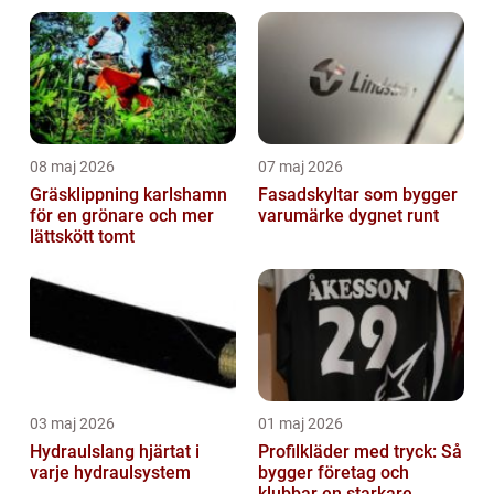
08 maj 2026
07 maj 2026
Gräsklippning karlshamn
Fasadskyltar som bygger
för en grönare och mer
varumärke dygnet runt
lättskött tomt
03 maj 2026
01 maj 2026
Hydraulslang hjärtat i
Profilkläder med tryck: Så
varje hydraulsystem
bygger företag och
klubbar en starkare