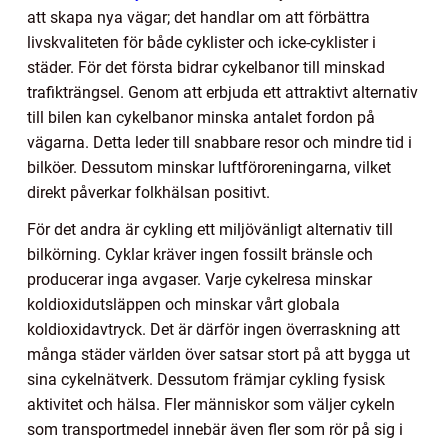
att skapa nya vägar; det handlar om att förbättra
livskvaliteten för både cyklister och icke-cyklister i
städer. För det första bidrar cykelbanor till minskad
trafikträngsel. Genom att erbjuda ett attraktivt alternativ
till bilen kan cykelbanor minska antalet fordon på
vägarna. Detta leder till snabbare resor och mindre tid i
bilköer. Dessutom minskar luftföroreningarna, vilket
direkt påverkar folkhälsan positivt.
För det andra är cykling ett miljövänligt alternativ till
bilkörning. Cyklar kräver ingen fossilt bränsle och
producerar inga avgaser. Varje cykelresa minskar
koldioxidutsläppen och minskar vårt globala
koldioxidavtryck. Det är därför ingen överraskning att
många städer världen över satsar stort på att bygga ut
sina cykelnätverk. Dessutom främjar cykling fysisk
aktivitet och hälsa. Fler människor som väljer cykeln
som transportmedel innebär även fler som rör på sig i