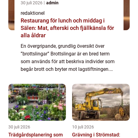
30 juli 2026
admin
redaktionel
Restaurang för lunch och middag i
Sälen: Mat, afterski och fjällkänsla för
alla åldrar
En övergripande, grundlig översikt över
”brottslingar” Brottslingar är en bred term
som används för att beskriva individer som
begår brott och bryter mot lagstiftningen.
Denna artikel syftar till att ge en omfattande
presentation av olika...
30 juli 2026
10 juli 2026
Trädgårdsplanering som
Grävning i Strömstad: