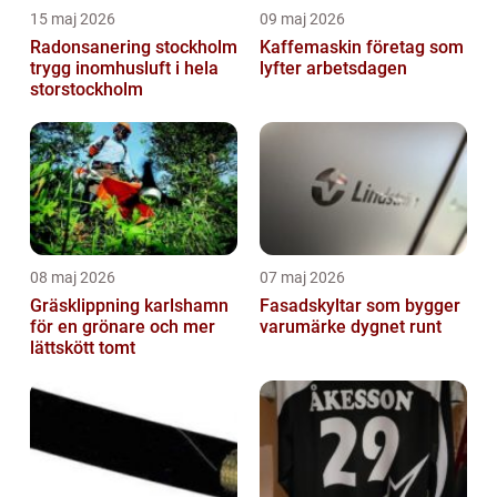
15 maj 2026
09 maj 2026
Radonsanering stockholm
Kaffemaskin företag som
trygg inomhusluft i hela
lyfter arbetsdagen
storstockholm
08 maj 2026
07 maj 2026
Gräsklippning karlshamn
Fasadskyltar som bygger
för en grönare och mer
varumärke dygnet runt
lättskött tomt