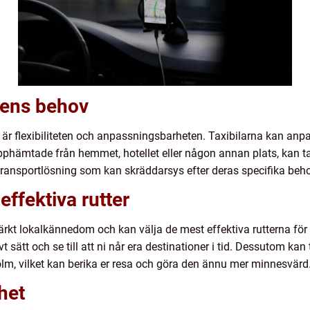
jens behov
 är flexibiliteten och anpassningsbarheten. Taxibilarna kan anp
phämtade från hemmet, hotellet eller någon annan plats, kan ta
el transportlösning som kan skräddarsys efter deras specifika be
ffektiva rutter
kt lokalkännedom och kan välja de mest effektiva rutterna för att
t sätt och se till att ni når era destinationer i tid. Dessutom ka
olm, vilket kan berika er resa och göra den ännu mer minnesvärd
het