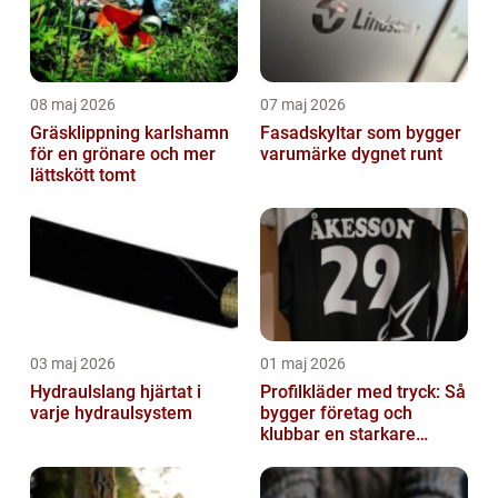
08 maj 2026
07 maj 2026
Gräsklippning karlshamn
Fasadskyltar som bygger
för en grönare och mer
varumärke dygnet runt
lättskött tomt
03 maj 2026
01 maj 2026
Hydraulslang hjärtat i
Profilkläder med tryck: Så
varje hydraulsystem
bygger företag och
klubbar en starkare
identitet