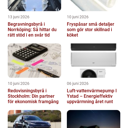
13 juni 2026
10 juni 2026
Begravningsbyrå i
Fryspåsar små detaljer
Norrköping: Så hittar du
som gör stor skillnad i
rätt stöd i en svår tid
köket
10 juni 2026
06 juni 2026
Redovisningsbyrå i
Luft-vattenvärmepump I
Stockholm: Din partner
Ystad – Energieffektiv
för ekonomisk framgång
uppvärmning året runt