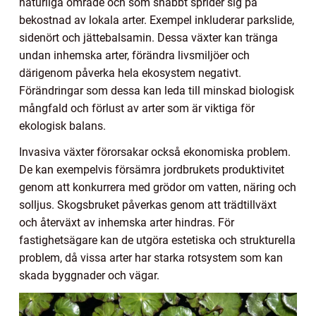
naturliga område och som snabbt sprider sig på
bekostnad av lokala arter. Exempel inkluderar parkslide,
sidenört och jättebalsamin. Dessa växter kan tränga
undan inhemska arter, förändra livsmiljöer och
därigenom påverka hela ekosystem negativt.
Förändringar som dessa kan leda till minskad biologisk
mångfald och förlust av arter som är viktiga för
ekologisk balans.
Invasiva växter förorsakar också ekonomiska problem.
De kan exempelvis försämra jordbrukets produktivitet
genom att konkurrera med grödor om vatten, näring och
solljus. Skogsbruket påverkas genom att trädtillväxt
och återväxt av inhemska arter hindras. För
fastighetsägare kan de utgöra estetiska och strukturella
problem, då vissa arter har starka rotsystem som kan
skada byggnader och vägar.