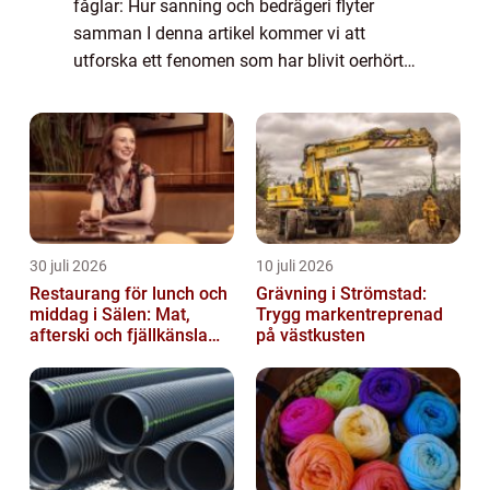
fåglar: Hur sanning och bedrägeri flyter
samman I denna artikel kommer vi att
utforska ett fenomen som har blivit oerhört
populärt på internet – ”alternativa fakta om
fåglar”. Vi kommer att g...
30 juli 2026
10 juli 2026
Restaurang för lunch och
Grävning i Strömstad:
middag i Sälen: Mat,
Trygg markentreprenad
afterski och fjällkänsla
på västkusten
för alla åldrar