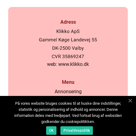
Adress
web:
www.klikko.dk
Menu
Annonsering
Om oss
På vores website bruges cookies til at huske dine indstillinger,
Cookies
statistik og personalisering af indhold og annoncer. Denne
information deles med tredjepart. Ved fortsat brug af websiden
Kontakta oss
godkender du cookiepolitikken.
Sitemap
Ok
Privatlivspolitik